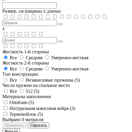
Размер, см
(ширина х длина)
х
Жесткость 1-й стороны
Все
Средняя
Умеренно-жесткая
Жесткость 2-й стороны
Все
Средняя
Умеренно-жесткая
Тип конструкции
Все
Независимые пружины (
5
)
Число пружин на спальное место
Все
512 (
5
)
Материалы наполнения
Ortofoam (
5
)
Натуральная кокосовая койра (
3
)
Термовойлок (
5
)
Выбрано
0
матрасов
Применить
Сбросить
Фильтр