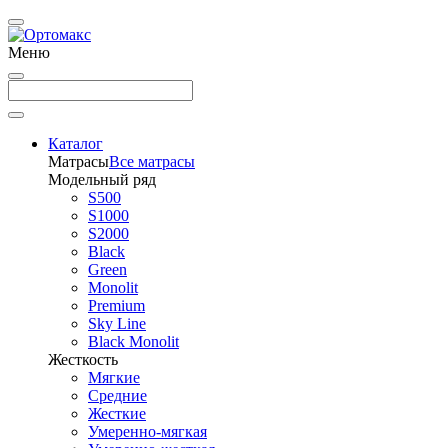
Меню
Каталог
Матрасы
Все матрасы
Модельный ряд
S500
S1000
S2000
Black
Green
Monolit
Premium
Sky Line
Black Monolit
Жесткость
Мягкие
Средние
Жесткие
Умеренно-мягкая