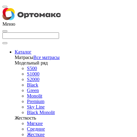
Меню
Каталог
Матрасы
Все матрасы
Модельный ряд
S500
S1000
S2000
Black
Green
Monolit
Premium
Sky Line
Black Monolit
Жесткость
Мягкие
Средние
Жесткие