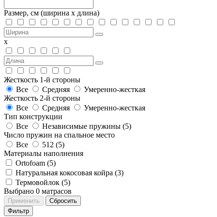
Размер, см
(ширина х длина)
х
Жесткость 1-й стороны
Все
Средняя
Умеренно-жесткая
Жесткость 2-й стороны
Все
Средняя
Умеренно-жесткая
Тип конструкции
Все
Независимые пружины (
5
)
Число пружин на спальное место
Все
512 (
5
)
Материалы наполнения
Ortofoam (
5
)
Натуральная кокосовая койра (
3
)
Термовойлок (
5
)
Выбрано
0
матрасов
Применить
Сбросить
Фильтр