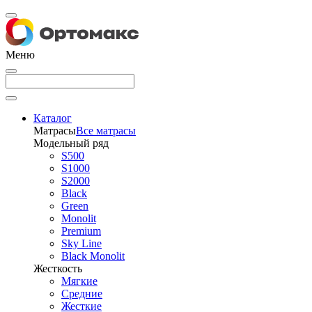
Меню
Каталог
Матрасы
Все матрасы
Модельный ряд
S500
S1000
S2000
Black
Green
Monolit
Premium
Sky Line
Black Monolit
Жесткость
Мягкие
Средние
Жесткие