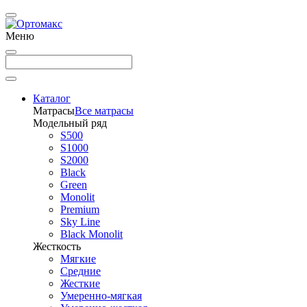
Меню
Каталог
Матрасы
Все матрасы
Модельный ряд
S500
S1000
S2000
Black
Green
Monolit
Premium
Sky Line
Black Monolit
Жесткость
Мягкие
Средние
Жесткие
Умеренно-мягкая