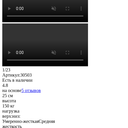
1
/
23
Артикул:
30503
Есть в наличии
4.8
на основе
5 отзывов
25 см
высота
150 кг
нагрузка
верх:
низ:
Умеренно-жесткая
Средняя
жесткость