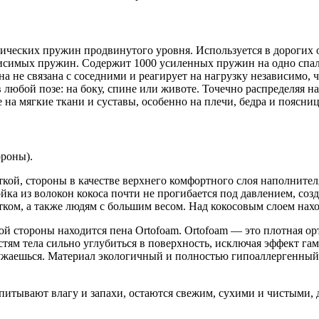
мических пружин продвинутого уровня. Используется в дорогих
висимых пружин. Содержит 1000 усиленных пружин на одно спа
 не связана с соседними и реагирует на нагрузку независимо, ч
 любой позе: на боку, спине или животе. Точечно распределяя 
на мягкие ткани и суставы, особенно на плечи, бедра и поясниц
ороны).
сткой, стороны в качестве верхнего комфортного слоя наполнител
ойка из волокон кокоса почти не прогибается под давлением, со
ком, а также людям с большим весом. Над кокосовым слоем нахо
сткой стороны находится пена Ortofoam. Ortofoam — это плотная 
астям тела сильно углубиться в поверхность, исключая эффект г
ружаешься. Материал экологичный и полностью гипоаллергенный.
впитывают влагу и запахи, остаются свежим, сухими и чистыми,