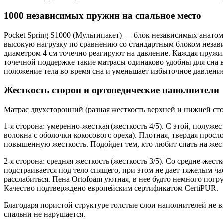
1000 независимых пружин на спальное место
Pocket Spring S1000 (Мультипакет) — блок независимых анато
высокую нагрузку по сравнению со стандартным блоком неза
диаметром 4 см точечно реагируют на давление. Каждая пружина
точечной поддержке такие матрасы одинаково удобны для сна в
положение тела во время сна и уменьшает избыточное давление 
Жесткость сторон и ортопедические наполнители
Матрас двухсторонний (разная жесткость верхней и нижней ст
1-я сторона: умеренно-жесткая (жесткость 4/5). С этой, полуже
волокна с оболочки кокосового ореха). Плотная, твердая просл
повышенную жесткость. Подойдет тем, кто любит спать на жест
2-я сторона: средняя жесткость (жесткость 3/5). Со средне-же
подстраивается под тело спящего, при этом не дает тяжелым ч
расслабиться. Пена Ortofoam уютная, в нее будто немного пог
Качество подтверждено европейским сертификатом CertiPUR.
Благодаря пористой структуре толстые слои наполнителей не 
спальни не нарушается.