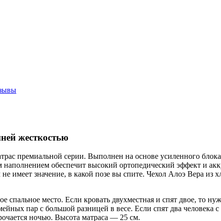
зывы
нней жесткостью
ас премиальной серии. Выполнен на основе усиленного блока 
м наполнением обеспечит высокий ортопедический эффект и акку
не имеет значение, в какой позе вы спите. Чехол Алоэ Вера из
е спальное место. Если кровать двухместная и спят двое, то нуж
мейных пар с большой разницей в весе. Если спят два человека 
рочается ночью. Высота матраса — 25 см.