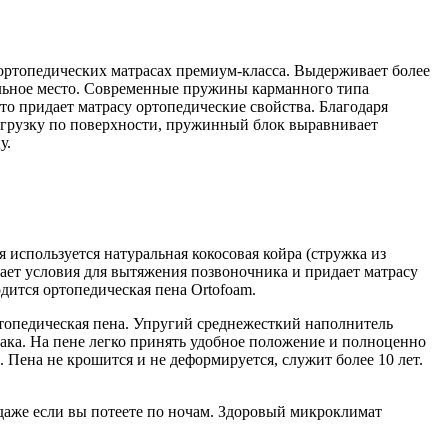
 ортопедических матрасах премиум-класса. Выдерживает более
льное место. Современные пружины карманного типа
то придает матрасу ортопедические свойства. Благодаря
нагрузку по поверхности, пружинный блок выравнивает
у.
я используется натуральная кокосовая койра (стружка из
здает условия для вытяжения позвоночника и придает матрасу
дится ортопедическая пена Ortofoam.
ортопедическая пена. Упругий среднежесткий наполнитель
амака. На пене легко принять удобное положение и полноценно
 Пена не крошится и не деформируется, служит более 10 лет.
 даже если вы потеете по ночам. Здоровый микроклимат