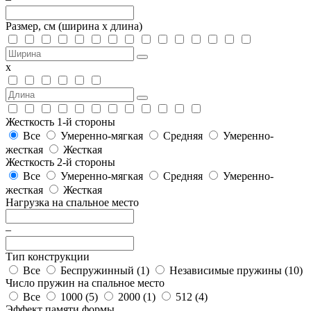
Размер, см
(ширина х длина)
х
Жесткость 1-й стороны
Все
Умеренно-мягкая
Средняя
Умеренно-
жесткая
Жесткая
Жесткость 2-й стороны
Все
Умеренно-мягкая
Средняя
Умеренно-
жесткая
Жесткая
Нагрузка на спальное место
–
Тип конструкции
Все
Беспружинный (
1
)
Независимые пружины (
10
)
Число пружин на спальное место
Все
1000 (
5
)
2000 (
1
)
512 (
4
)
Эффект памяти формы