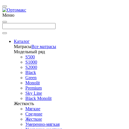
Меню
Каталог
Матрасы
Все матрасы
Модельный ряд
S500
S1000
S2000
Black
Green
Monolit
Premium
Sky Line
Black Monolit
Жесткость
Мягкие
Средние
Жесткие
Умеренно-мягкая