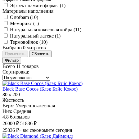
Эффект памяти формы (
1
)
Материалы наполнения
Ortofoam (
10
)
Меморикс (
1
)
Натуральная кокосовая койра (
11
)
Натуральный латекс (
1
)
Термовойлок (
10
)
Выбрано
0
матрасов
Применить
Сбросить
Фильтр
Всего 11 товаров
Сортировка
:
Black Base Cocos (Блэк Бэйс Кокос)
80 х 200
Жесткость
Верх:
Умеренно-жесткая
Низ:
Средняя
4.8
6
отзывов
26000 ₽
51836 ₽
25836 ₽
– вы сэкономите сегодня