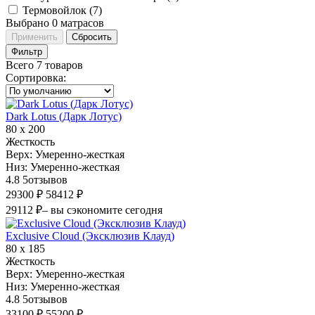
Термовойлок (
7
)
Выбрано
0
матрасов
Применить
Сбросить
Фильтр
Всего 7 товаров
Сортировка
:
Dark Lotus (Дарк Лотус)
80 х 200
Жесткость
Верх:
Умеренно-жесткая
Низ:
Умеренно-жесткая
4.8
5
отзывов
29300 ₽
58412 ₽
29112 ₽
– вы сэкономите сегодня
Exclusive Cloud (Эксклюзив Клауд)
80 х 185
Жесткость
Верх:
Умеренно-жесткая
Низ:
Умеренно-жесткая
4.8
5
отзывов
33100 ₽
55200 ₽