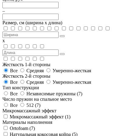
–
Размер, см
(ширина х длина)
х
Жесткость 1-й стороны
Все
Средняя
Умеренно-жесткая
Жесткость 2-й стороны
Все
Средняя
Умеренно-жесткая
Тип конструкции
Все
Независимые пружины (
7
)
Число пружин на спальное место
Все
512 (
7
)
Микромассажный эффект
Микромассажный эффект (
1
)
Материалы наполнения
Ortofoam (
7
)
Натуральная кокосовая койра (
5
)