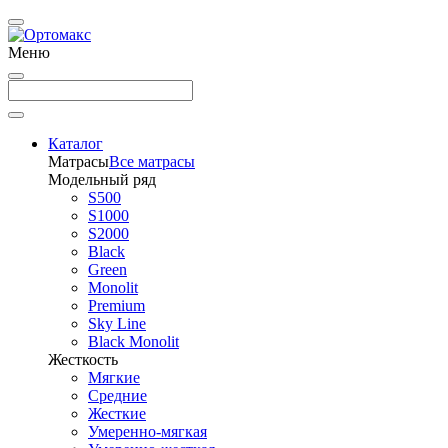
Меню
Каталог
Матрасы
Все матрасы
Модельный ряд
S500
S1000
S2000
Black
Green
Monolit
Premium
Sky Line
Black Monolit
Жесткость
Мягкие
Средние
Жесткие
Умеренно-мягкая