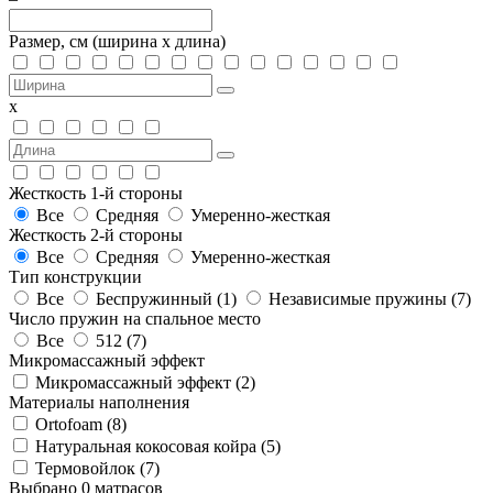
Размер, см
(ширина х длина)
х
Жесткость 1-й стороны
Все
Средняя
Умеренно-жесткая
Жесткость 2-й стороны
Все
Средняя
Умеренно-жесткая
Тип конструкции
Все
Беспружинный (
1
)
Независимые пружины (
7
)
Число пружин на спальное место
Все
512 (
7
)
Микромассажный эффект
Микромассажный эффект (
2
)
Материалы наполнения
Ortofoam (
8
)
Натуральная кокосовая койра (
5
)
Термовойлок (
7
)
Выбрано
0
матрасов