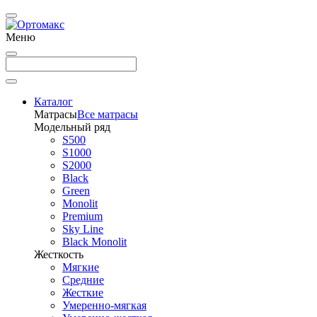
Меню
Каталог
Матрасы
Все матрасы
Модельный ряд
S500
S1000
S2000
Black
Green
Monolit
Premium
Sky Line
Black Monolit
Жесткость
Мягкие
Средние
Жесткие
Умеренно-мягкая