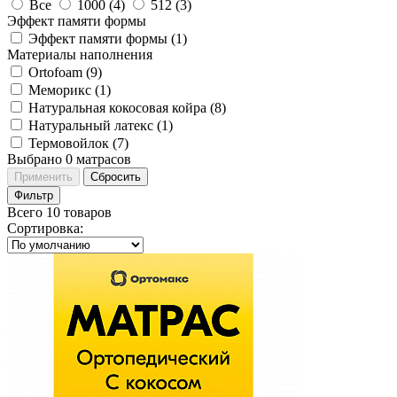
Все
1000 (
4
)
512 (
3
)
Эффект памяти формы
Эффект памяти формы (
1
)
Материалы наполнения
Ortofoam (
9
)
Меморикс (
1
)
Натуральная кокосовая койра (
8
)
Натуральный латекс (
1
)
Термовойлок (
7
)
Выбрано
0
матрасов
Применить
Сбросить
Фильтр
Всего 10 товаров
Сортировка
: