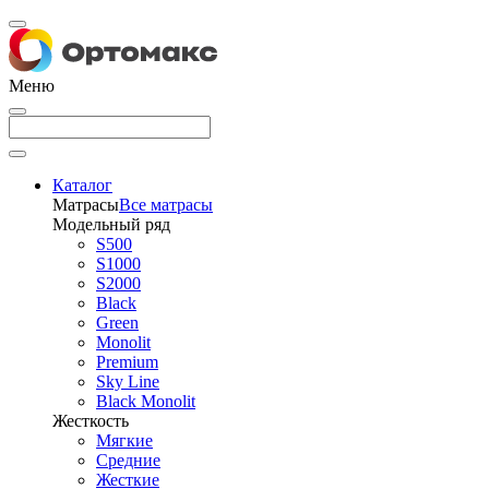
Меню
Каталог
Матрасы
Все матрасы
Модельный ряд
S500
S1000
S2000
Black
Green
Monolit
Premium
Sky Line
Black Monolit
Жесткость
Мягкие
Средние
Жесткие