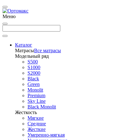
Меню
Каталог
Матрасы
Все матрасы
Модельный ряд
S500
S1000
S2000
Black
Green
Monolit
Premium
Sky Line
Black Monolit
Жесткость
Мягкие
Средние
Жесткие
Умеренно-мягкая