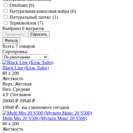
Ortofoam (
6
)
Натуральная кокосовая койра (
6
)
Натуральный латекс (
1
)
Термовойлок (
7
)
Выбрано
0
матрасов
Применить
Сбросить
Фильтр
Всего 7 товаров
Сортировка
:
Black Line (Блэк Лайн)
80 х 200
Жесткость
Верх:
Жесткая
Низ:
Средняя
4.9
15
отзывов
20000 ₽
39940 ₽
19940 ₽
– вы сэкономите сегодня
Multi Mix 20 S500 (Мульти Микс 20 S500)
80 х 200
Жесткость