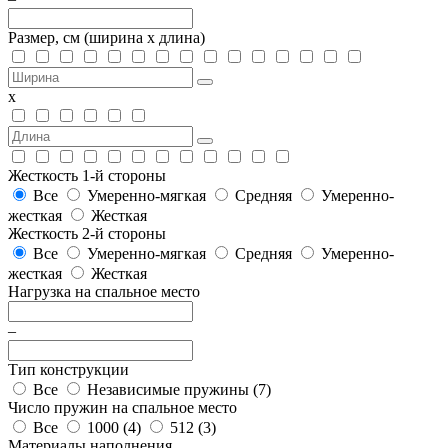
Размер, см
(ширина х длина)
х
Жесткость 1-й стороны
Все
Умеренно-мягкая
Средняя
Умеренно-
жесткая
Жесткая
Жесткость 2-й стороны
Все
Умеренно-мягкая
Средняя
Умеренно-
жесткая
Жесткая
Нагрузка на спальное место
–
Тип конструкции
Все
Независимые пружины (
7
)
Число пружин на спальное место
Все
1000 (
4
)
512 (
3
)
Материалы наполнения