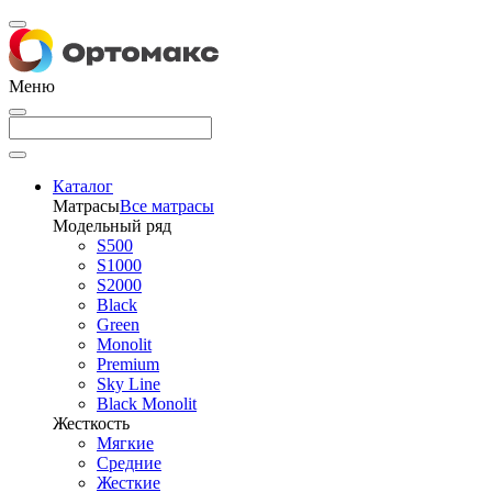
Меню
Каталог
Матрасы
Все матрасы
Модельный ряд
S500
S1000
S2000
Black
Green
Monolit
Premium
Sky Line
Black Monolit
Жесткость
Мягкие
Средние
Жесткие