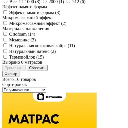
Все
1000 (
8
)
2000 (
1
)
512 (
6
)
Эффект памяти формы
Эффект памяти формы (
3
)
Микромассажный эффект
Микромассажный эффект (
2
)
Материалы наполнения
Ortofoam (
14
)
Меморикс (
3
)
Натуральная кокосовая койра (
11
)
Натуральный латекс (
2
)
Термовойлок (
15
)
Выбрано
0
матрасов
Применить
Сбросить
Фильтр
Всего 16 товаров
Сортировка
: