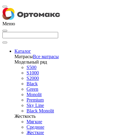
Меню
Каталог
Матрасы
Все матрасы
Модельный ряд
S500
S1000
S2000
Black
Green
Monolit
Premium
Sky Line
Black Monolit
Жесткость
Мягкие
Средние
Жесткие