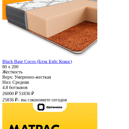
Black Base Cocos (Блэк Бэйс Кокос)
80 х 200
Жесткость
Верх:
Умеренно-жесткая
Низ:
Средняя
4.8
6
отзывов
26000 ₽
51836 ₽
25836 ₽
– вы сэкономите сегодня