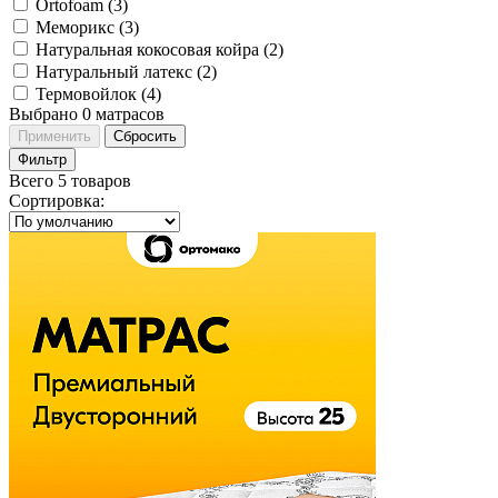
Ortofoam (
3
)
Меморикс (
3
)
Натуральная кокосовая койра (
2
)
Натуральный латекс (
2
)
Термовойлок (
4
)
Выбрано
0
матрасов
Применить
Сбросить
Фильтр
Всего 5 товаров
Сортировка
: