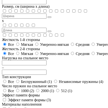
Размер, см
(ширина х длина)
х
Жесткость 1-й стороны
Все
Мягкая
Умеренно-мягкая
Средняя
Умерен
Жесткость 2-й стороны
Все
Мягкая
Умеренно-мягкая
Средняя
Умерен
Нагрузка на спальное место
–
Тип конструкции
Все
Беспружинный (
1
)
Независимые пружины (
4
)
Число пружин на спальное место
Все
1000 (
2
)
2000 (
1
)
512 (
1
)
Эффект памяти формы
Эффект памяти формы (
3
)
Материалы наполнения