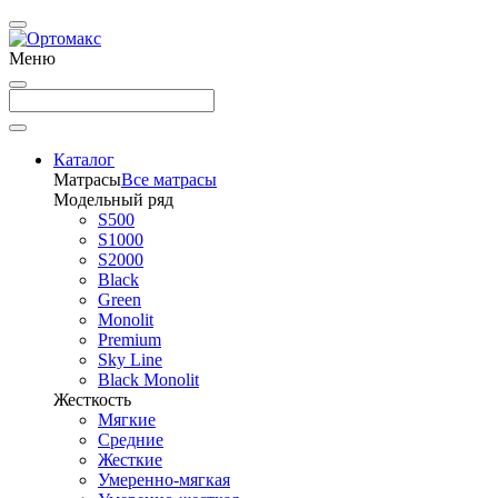
Меню
Каталог
Матрасы
Все матрасы
Модельный ряд
S500
S1000
S2000
Black
Green
Monolit
Premium
Sky Line
Black Monolit
Жесткость
Мягкие
Средние
Жесткие
Умеренно-мягкая