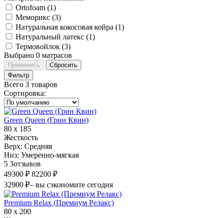
Ortofoam (
1
)
Меморикс (
3
)
Натуральная кокосовая койра (
1
)
Натуральный латекс (
1
)
Термовойлок (
3
)
Выбрано
0
матрасов
Применить
Сбросить
Фильтр
Всего 3 товаров
Сортировка
:
Green Queen (Грин Квин)
80 х 185
Жесткость
Верх:
Средняя
Низ:
Умеренно-мягкая
5
3
отзывов
49300 ₽
82200 ₽
32900 ₽
– вы сэкономите сегодня
Premium Relax (Премиум Релакс)
80 х 200