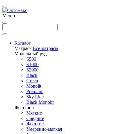
Меню
Каталог
Матрасы
Все матрасы
Модельный ряд
S500
S1000
S2000
Black
Green
Monolit
Premium
Sky Line
Black Monolit
Жесткость
Мягкие
Средние
Жесткие
Умеренно-мягкая