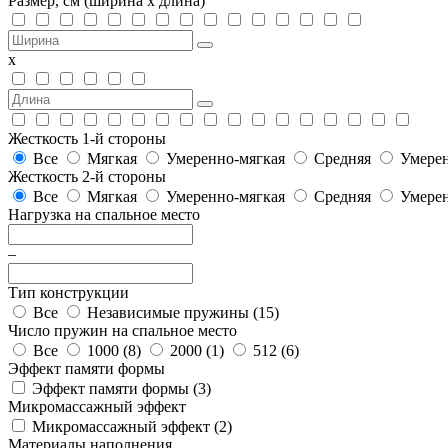
Размер, см
(ширина х длина)
х
Жесткость 1-й стороны
Все
Мягкая
Умеренно-мягкая
Средняя
Умерен
Жесткость 2-й стороны
Все
Мягкая
Умеренно-мягкая
Средняя
Умерен
Нагрузка на спальное место
–
Тип конструкции
Все
Независимые пружины (
15
)
Число пружин на спальное место
Все
1000 (
8
)
2000 (
1
)
512 (
6
)
Эффект памяти формы
Эффект памяти формы (
3
)
Микромассажный эффект
Микромассажный эффект (
2
)
Материалы наполнения