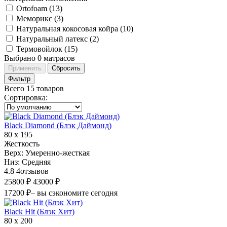
Ortofoam (
13
)
Меморикс (
3
)
Натуральная кокосовая койра (
10
)
Натуральный латекс (
2
)
Термовойлок (
15
)
Выбрано
0
матрасов
Применить
Сбросить
Фильтр
Всего 15 товаров
Сортировка
:
Black Diamond (Блэк Даймонд)
80 х 195
Жесткость
Верх:
Умеренно-жесткая
Низ:
Средняя
4.8
4
отзывов
25800 ₽
43000 ₽
17200 ₽
– вы сэкономите сегодня
Black Hit (Блэк Хит)
80 х 200