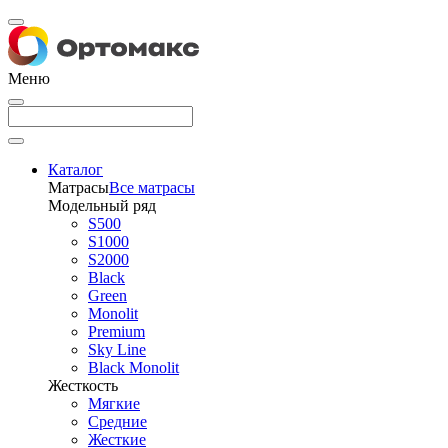
Меню
Каталог
Матрасы
Все матрасы
Модельный ряд
S500
S1000
S2000
Black
Green
Monolit
Premium
Sky Line
Black Monolit
Жесткость
Мягкие
Средние
Жесткие