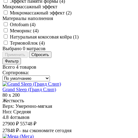
Эффект памяти формы (
4
)
Микромассажный эффект
Микромассажный эффект (
2
)
Материалы наполнения
Ortofoam (
4
)
Меморикс (
4
)
Натуральная кокосовая койра (
1
)
Термовойлок (
4
)
Выбрано
0
матрасов
Применить
Сбросить
Фильтр
Всего 4 товаров
Сортировка
:
Grand Sleep (Гранд Слип)
80 х 200
Жесткость
Верх:
Умеренно-мягкая
Низ:
Средняя
4.8
4
отзывов
27900 ₽
55748 ₽
27848 ₽
– вы сэкономите сегодня