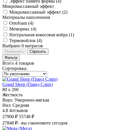
Эффект памяти формы (
4
)
Микромассажный эффект
Микромассажный эффект (
2
)
Материалы наполнения
Ortofoam (
4
)
Меморикс (
4
)
Натуральная кокосовая койра (
1
)
Термовойлок (
4
)
Выбрано
0
матрасов
Применить
Сбросить
Фильтр
Всего 4 товаров
Сортировка
:
Grand Sleep (Гранд Слип)
80 х 200
Жесткость
Верх:
Умеренно-мягкая
Низ:
Средняя
4.8
4
отзывов
27900 ₽
55748 ₽
27848 ₽
– вы сэкономите сегодня