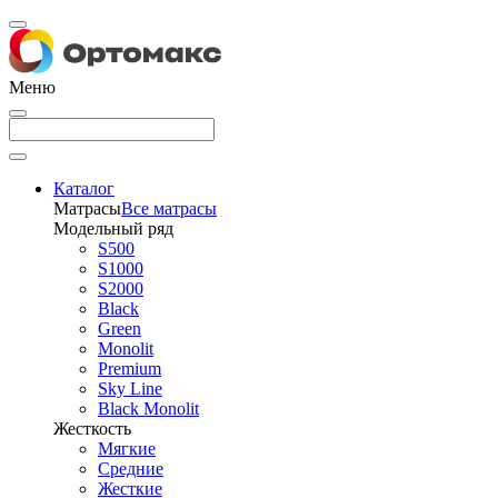
Меню
Каталог
Матрасы
Все матрасы
Модельный ряд
S500
S1000
S2000
Black
Green
Monolit
Premium
Sky Line
Black Monolit
Жесткость
Мягкие
Средние
Жесткие