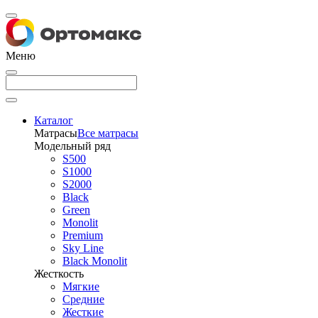
Меню
Каталог
Матрасы
Все матрасы
Модельный ряд
S500
S1000
S2000
Black
Green
Monolit
Premium
Sky Line
Black Monolit
Жесткость
Мягкие
Средние
Жесткие