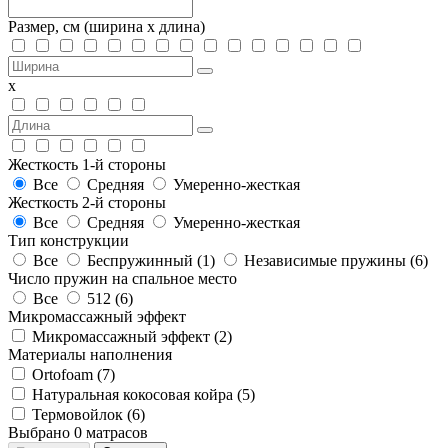
Размер, см
(ширина х длина)
х
Жесткость 1-й стороны
Все
Средняя
Умеренно-жесткая
Жесткость 2-й стороны
Все
Средняя
Умеренно-жесткая
Тип конструкции
Все
Беспружинный (
1
)
Независимые пружины (
6
)
Число пружин на спальное место
Все
512 (
6
)
Микромассажный эффект
Микромассажный эффект (
2
)
Материалы наполнения
Ortofoam (
7
)
Натуральная кокосовая койра (
5
)
Термовойлок (
6
)
Выбрано
0
матрасов