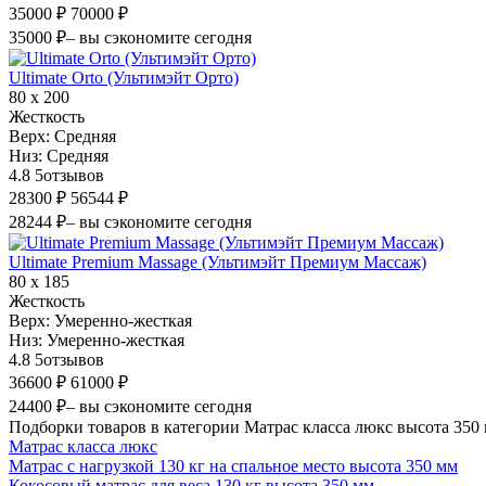
35000 ₽
70000 ₽
35000 ₽
– вы сэкономите сегодня
Ultimate Orto (Ультимэйт Орто)
80 х 200
Жесткость
Верх:
Средняя
Низ:
Средняя
4.8
5
отзывов
28300 ₽
56544 ₽
28244 ₽
– вы сэкономите сегодня
Ultimate Premium Massage (Ультимэйт Премиум Массаж)
80 х 185
Жесткость
Верх:
Умеренно-жесткая
Низ:
Умеренно-жесткая
4.8
5
отзывов
36600 ₽
61000 ₽
24400 ₽
– вы сэкономите сегодня
Подборки товаров в категории Матрас класса люкс высота 350
Матрас класса люкс
Матрас с нагрузкой 130 кг на спальное место высота 350 мм
Кокосовый матрас для веса 130 кг высота 350 мм