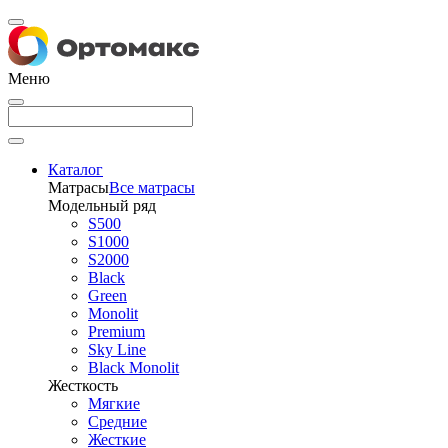
Меню
Каталог
Матрасы
Все матрасы
Модельный ряд
S500
S1000
S2000
Black
Green
Monolit
Premium
Sky Line
Black Monolit
Жесткость
Мягкие
Средние
Жесткие