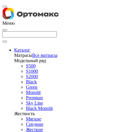
Меню
Каталог
Матрасы
Все матрасы
Модельный ряд
S500
S1000
S2000
Black
Green
Monolit
Premium
Sky Line
Black Monolit
Жесткость
Мягкие
Средние
Жесткие