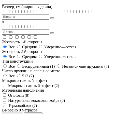
Размер, см
(ширина х длина)
х
Жесткость 1-й стороны
Все
Средняя
Умеренно-жесткая
Жесткость 2-й стороны
Все
Средняя
Умеренно-жесткая
Тип конструкции
Все
Беспружинный (
1
)
Независимые пружины (
7
)
Число пружин на спальное место
Все
512 (
7
)
Микромассажный эффект
Микромассажный эффект (
2
)
Материалы наполнения
Ortofoam (
8
)
Натуральная кокосовая койра (
5
)
Термовойлок (
7
)
Выбрано
0
матрасов