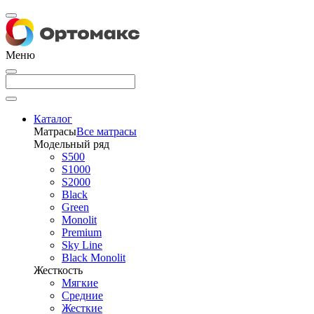
Меню
Каталог
Матрасы
Все матрасы
Модельный ряд
S500
S1000
S2000
Black
Green
Monolit
Premium
Sky Line
Black Monolit
Жесткость
Мягкие
Средние
Жесткие