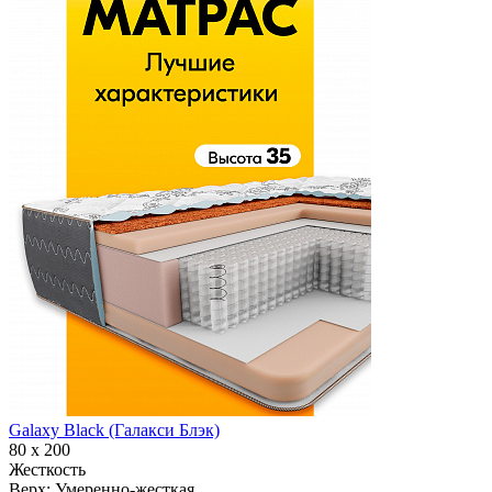
Galaxy Black (Галакси Блэк)
80 х 200
Жесткость
Верх:
Умеренно-жесткая