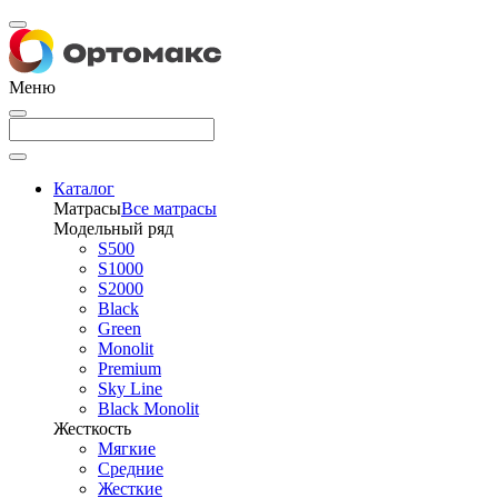
Меню
Каталог
Матрасы
Все матрасы
Модельный ряд
S500
S1000
S2000
Black
Green
Monolit
Premium
Sky Line
Black Monolit
Жесткость
Мягкие
Средние
Жесткие