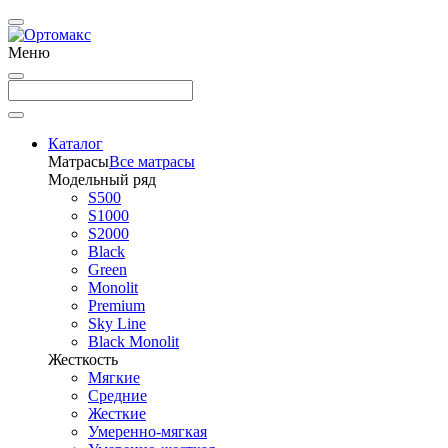
Меню
Каталог
Матрасы
Все матрасы
Модельный ряд
S500
S1000
S2000
Black
Green
Monolit
Premium
Sky Line
Black Monolit
Жесткость
Мягкие
Средние
Жесткие
Умеренно-мягкая