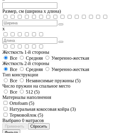
Размер, см
(ширина х длина)
х
Жесткость 1-й стороны
Все
Средняя
Умеренно-жесткая
Жесткость 2-й стороны
Все
Средняя
Умеренно-жесткая
Тип конструкции
Все
Независимые пружины (
5
)
Число пружин на спальное место
Все
512 (
5
)
Материалы наполнения
Ortofoam (
5
)
Натуральная кокосовая койра (
3
)
Термовойлок (
5
)
Выбрано
0
матрасов
Применить
Сбросить
Фильтр