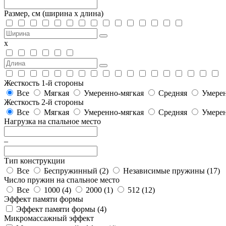
Размер, см
(ширина х длина)
х
Жесткость 1-й стороны
Все
Мягкая
Умеренно-мягкая
Средняя
Умерен
Жесткость 2-й стороны
Все
Мягкая
Умеренно-мягкая
Средняя
Умерен
Нагрузка на спальное место
–
Тип конструкции
Все
Беспружинный (
2
)
Независимые пружины (
17
)
Число пружин на спальное место
Все
1000 (
4
)
2000 (
1
)
512 (
12
)
Эффект памяти формы
Эффект памяти формы (
4
)
Микромассажный эффект