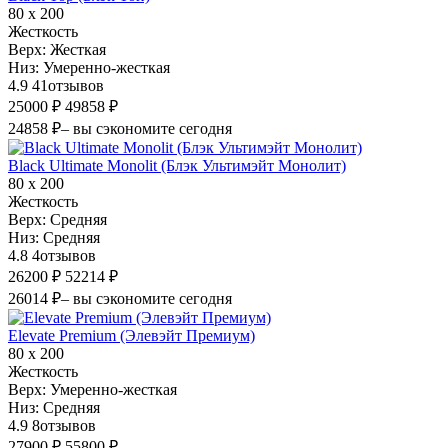
80 х 200
Жесткость
Верх:
Жесткая
Низ:
Умеренно-жесткая
4.9
41
отзывов
25000 ₽
49858 ₽
24858 ₽
– вы сэкономите сегодня
Black Ultimate Monolit (Блэк Ультимэйт Монолит)
80 х 200
Жесткость
Верх:
Средняя
Низ:
Средняя
4.8
4
отзывов
26200 ₽
52214 ₽
26014 ₽
– вы сэкономите сегодня
Elevate Premium (Элевэйт Премиум)
80 х 200
Жесткость
Верх:
Умеренно-жесткая
Низ:
Средняя
4.9
8
отзывов
27900 ₽
55800 ₽