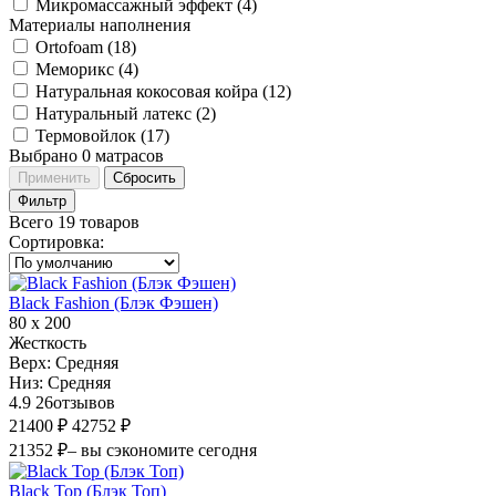
Микромассажный эффект (
4
)
Материалы наполнения
Ortofoam (
18
)
Меморикс (
4
)
Натуральная кокосовая койра (
12
)
Натуральный латекс (
2
)
Термовойлок (
17
)
Выбрано
0
матрасов
Применить
Сбросить
Фильтр
Всего 19 товаров
Сортировка
:
Black Fashion (Блэк Фэшен)
80 х 200
Жесткость
Верх:
Средняя
Низ:
Средняя
4.9
26
отзывов
21400 ₽
42752 ₽
21352 ₽
– вы сэкономите сегодня
Black Top (Блэк Топ)