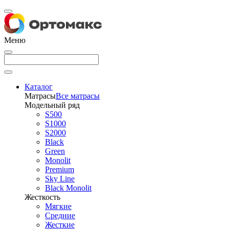
Меню
Каталог
Матрасы
Все матрасы
Модельный ряд
S500
S1000
S2000
Black
Green
Monolit
Premium
Sky Line
Black Monolit
Жесткость
Мягкие
Средние
Жесткие