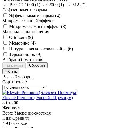
Все
1000 (
1
)
2000 (
1
)
512 (
7
)
Эффект памяти формы
Эффект памяти формы (
4
)
Микромассажный эффект
Микромассажный эффект (
3
)
Материалы наполнения
Ortofoam (
9
)
Меморикс (
4
)
Натуральная кокосовая койра (
6
)
Термовойлок (
9
)
Выбрано
0
матрасов
Применить
Сбросить
Фильтр
Всего 9 товаров
Сортировка
:
Elevate Premium (Элевэйт Премиум)
80 х 200
Жесткость
Верх:
Умеренно-жесткая
Низ:
Средняя
4.9
8
отзывов