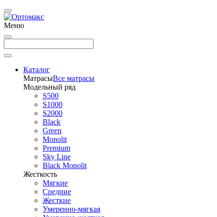
Меню
Каталог
Матрасы
Все матрасы
Модельный ряд
S500
S1000
S2000
Black
Green
Monolit
Premium
Sky Line
Black Monolit
Жесткость
Мягкие
Средние
Жесткие
Умеренно-мягкая