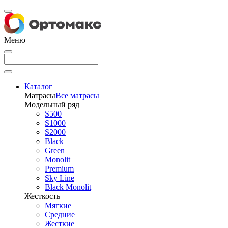
Меню
Каталог
Матрасы
Все матрасы
Модельный ряд
S500
S1000
S2000
Black
Green
Monolit
Premium
Sky Line
Black Monolit
Жесткость
Мягкие
Средние
Жесткие