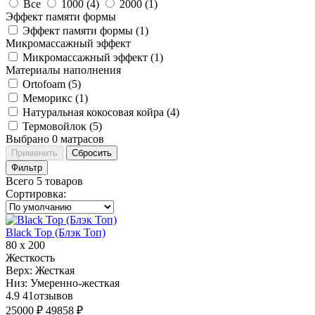
Все
1000 (
4
)
2000 (
1
)
Эффект памяти формы
Эффект памяти формы (
1
)
Микромассажный эффект
Микромассажный эффект (
1
)
Материалы наполнения
Ortofoam (
5
)
Меморикс (
1
)
Натуральная кокосовая койра (
4
)
Термовойлок (
5
)
Выбрано
0
матрасов
Применить
Сбросить
Фильтр
Всего 5 товаров
Сортировка
:
Black Top (Блэк Топ)
80 х 200
Жесткость
Верх:
Жесткая
Низ:
Умеренно-жесткая
4.9
41
отзывов
25000 ₽
49858 ₽