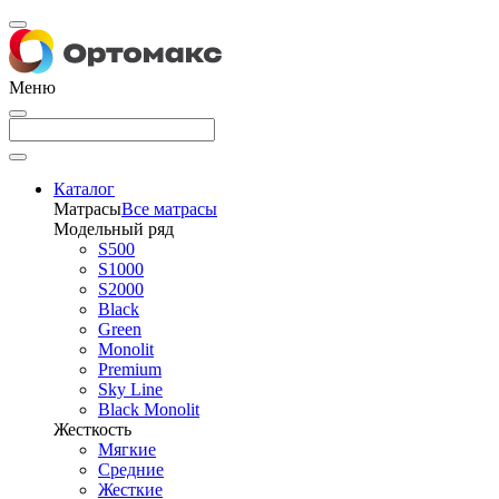
Меню
Каталог
Матрасы
Все матрасы
Модельный ряд
S500
S1000
S2000
Black
Green
Monolit
Premium
Sky Line
Black Monolit
Жесткость
Мягкие
Средние
Жесткие