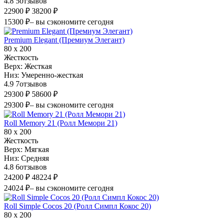
4.8
5
отзывов
22900 ₽
38200 ₽
15300 ₽
– вы сэкономите сегодня
Premium Elegant (Премиум Элегант)
80 х 200
Жесткость
Верх:
Жесткая
Низ:
Умеренно-жесткая
4.9
7
отзывов
29300 ₽
58600 ₽
29300 ₽
– вы сэкономите сегодня
Roll Memory 21 (Ролл Мемори 21)
80 х 200
Жесткость
Верх:
Мягкая
Низ:
Средняя
4.8
6
отзывов
24200 ₽
48224 ₽
24024 ₽
– вы сэкономите сегодня
Roll Simple Cocos 20 (Ролл Симпл Кокос 20)
80 х 200