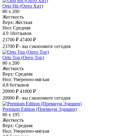
Orto Hit (Орто Хит)
80 х 200
Жесткость
Верх:
Жесткая
Низ:
Средняя
4.9
18
отзывов
23700 ₽
47400 ₽
23700 ₽
– вы сэкономите сегодня
Orto Top (Орто Топ)
80 х 200
Жесткость
Верх:
Средняя
Низ:
Умеренно-мягкая
4.8
6
отзывов
20900 ₽
41800 ₽
20900 ₽
– вы сэкономите сегодня
Premium Edition (Премиум Эдишен)
80 х 195
Жесткость
Верх:
Средняя
Низ:
Умеренно-мягкая