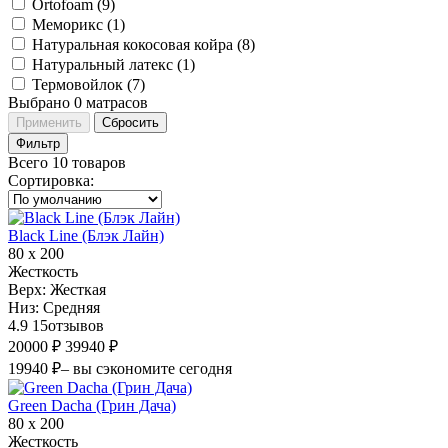
Ortofoam (
9
)
Меморикс (
1
)
Натуральная кокосовая койра (
8
)
Натуральный латекс (
1
)
Термовойлок (
7
)
Выбрано
0
матрасов
Применить
Сбросить
Фильтр
Всего 10 товаров
Сортировка
:
Black Line (Блэк Лайн)
80 х 200
Жесткость
Верх:
Жесткая
Низ:
Средняя
4.9
15
отзывов
20000 ₽
39940 ₽
19940 ₽
– вы сэкономите сегодня
Green Dacha (Грин Дача)
80 х 200
Жесткость