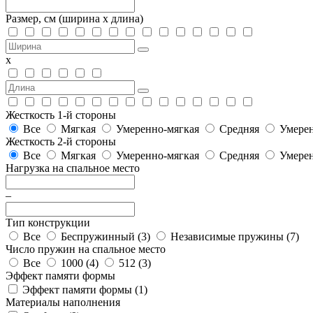
Размер, см
(ширина х длина)
х
Жесткость 1-й стороны
Все
Мягкая
Умеренно-мягкая
Средняя
Умерен
Жесткость 2-й стороны
Все
Мягкая
Умеренно-мягкая
Средняя
Умерен
Нагрузка на спальное место
–
Тип конструкции
Все
Беспружинный (
3
)
Независимые пружины (
7
)
Число пружин на спальное место
Все
1000 (
4
)
512 (
3
)
Эффект памяти формы
Эффект памяти формы (
1
)
Материалы наполнения