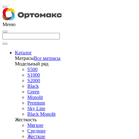
Меню
Каталог
Матрасы
Все матрасы
Модельный ряд
S500
S1000
S2000
Black
Green
Monolit
Premium
Sky Line
Black Monolit
Жесткость
Мягкие
Средние
Жесткие