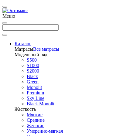
Меню
Каталог
Матрасы
Все матрасы
Модельный ряд
S500
S1000
S2000
Black
Green
Monolit
Premium
Sky Line
Black Monolit
Жесткость
Мягкие
Средние
Жесткие
Умеренно-мягкая