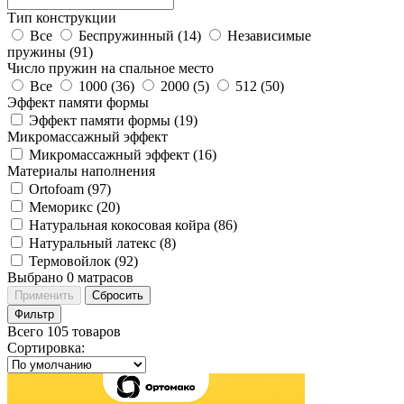
Тип конструкции
Все
Беспружинный (
14
)
Независимые
пружины (
91
)
Число пружин на спальное место
Все
1000 (
36
)
2000 (
5
)
512 (
50
)
Эффект памяти формы
Эффект памяти формы (
19
)
Микромассажный эффект
Микромассажный эффект (
16
)
Материалы наполнения
Ortofoam (
97
)
Меморикс (
20
)
Натуральная кокосовая койра (
86
)
Натуральный латекс (
8
)
Термовойлок (
92
)
Выбрано
0
матрасов
Применить
Сбросить
Фильтр
Всего 105 товаров
Сортировка
: