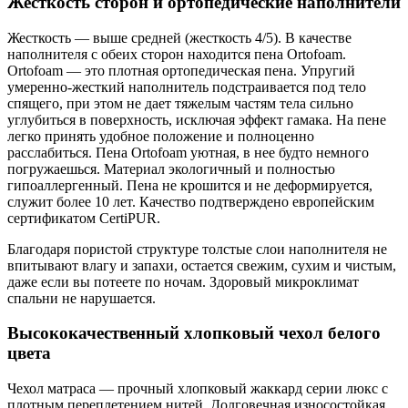
Жесткость сторон и ортопедические наполнители
Жесткость — выше средней (жесткость 4/5). В качестве
наполнителя с обеих сторон находится пена Ortofoam.
Ortofoam — это плотная ортопедическая пена. Упругий
умеренно-жесткий наполнитель подстраивается под тело
спящего, при этом не дает тяжелым частям тела сильно
углубиться в поверхность, исключая эффект гамака. На пене
легко принять удобное положение и полноценно
расслабиться. Пена Ortofoam уютная, в нее будто немного
погружаешься. Материал экологичный и полностью
гипоаллергенный. Пена не крошится и не деформируется,
служит более 10 лет. Качество подтверждено европейским
сертификатом CertiPUR.
Благодаря пористой структуре толстые слои наполнителя не
впитывают влагу и запахи, остается свежим, сухим и чистым,
даже если вы потеете по ночам. Здоровый микроклимат
спальни не нарушается.
Высококачественный хлопковый чехол белого
цвета
Чехол матраса — прочный хлопковый жаккард серии люкс с
плотным переплетением нитей. Долговечная износостойкая