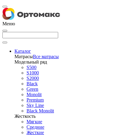
Меню
Каталог
Матрасы
Все матрасы
Модельный ряд
S500
S1000
S2000
Black
Green
Monolit
Premium
Sky Line
Black Monolit
Жесткость
Мягкие
Средние
Жесткие