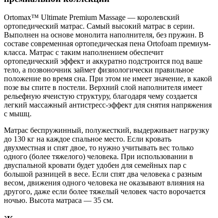
Ortomax™ Ultimate Premium Massage — королевский
ортопедический матрас. Самый высокий матрас в серии.
Выполнен на основе монолита наполнителя, без пружин. В
составе современная ортопедическая пена Ortofoam премиум-
класса. Матрас с таким наполнением обеспечит
ортопедический эффект и аккуратно подстроится под ваше
тело, а позвоночник займет физиологически правильное
положение во время сна. При этом не имеет значение, в какой
позе вы спите в постели. Верхний слой наполнителя имеет
рельефную ячеистую структуру, благодаря чему создается
легкий массажный антистресс-эффект для снятия напряжения
с мышц.
Матрас беспружинный, полужесткий, выдерживает нагрузку
до 130 кг на каждое спальное место. Если кровать
двухместная и спят двое, то нужно учитывать вес только
одного (более тяжелого) человека. При использовании в
двуспальной кровати будет удобен для семейных пар с
большой разницей в весе. Если спят два человека с разным
весом, движения одного человека не оказывают влияния на
другого, даже если более тяжелый человек часто ворочается
ночью. Высота матраса — 35 см.