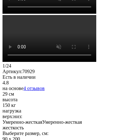
1
/
24
Артикул:
70929
Есть в наличии
4.8
на основе
4 отзывов
29 см
высота
150 кг
нагрузка
верх:
низ:
Умеренно-жесткая
Умеренно-жесткая
жесткость
Выберите размер, см:
90 х 200