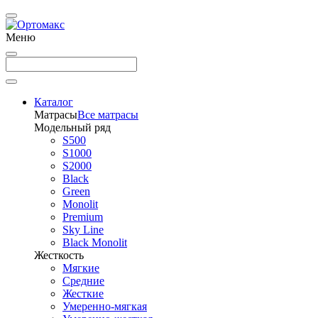
Меню
Каталог
Матрасы
Все матрасы
Модельный ряд
S500
S1000
S2000
Black
Green
Monolit
Premium
Sky Line
Black Monolit
Жесткость
Мягкие
Средние
Жесткие
Умеренно-мягкая