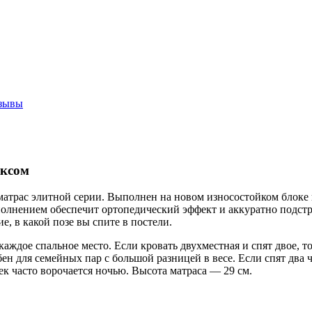
зывы
ексом
атрас элитной серии. Выполнен на новом износостойком блоке
олнением обеспечит ортопедический эффект и аккуратно подстр
е, в какой позе вы спите в постели.
аждое спальное место. Если кровать двухместная и спят двое, т
ен для семейных пар с большой разницей в весе. Если спят два 
ек часто ворочается ночью. Высота матраса — 29 см.