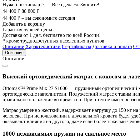
Нужен нестандарт? — Все сделаем. Звоните!
44 400 ₽
88 800 ₽
44 400 ₽ – вы сэкономите сегодня
Добавить в корзину
Гарантия лучшей цены
Доставка от 1 дня, бесплатно по всей России!
* кроме труднодоступных населенных пунктов.
Описание
Характеристики
Сертификаты
Доставка и оплата
От
Описание
Описание
Высокий ортопедический матрас с кокосом и лат
Ortomax™ Prime Mix 27 S1000 — пружинный ортопедический м
ортопедические наполнители. Полужесткий матрас с таким нап
правильное положение во время сна. При этом не имеет значени
Матрас умеренно-жесткий, выдерживает нагрузку до 150 кг на к
человека. При использовании в двуспальной кровати будет удоб
оказывают влияния на другого, даже если более тяжелый челов
1000 независимых пружин на спальное место