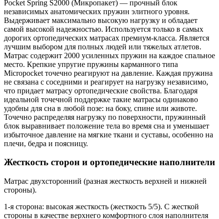
Pocket Spring S2000 (Микропакет) — прочный блок
независимых анатомических пружин элитного уровня.
Выдерживает максимально высокую нагрузку и обладает
самой высокой надежностью. Используется только в самых
дорогих ортопедических матрасах премиум-класса. Является
лучшим выбором для полных людей или тяжелых атлетов.
Матрас содержит 2000 усиленных пружин на каждое спальное
место. Крепкие упругие пружины карманного типа
Micropocket точечно реагируют на давление. Каждая пружина
не связана с соседними и реагирует на нагрузку независимо,
что придает матрасу ортопедические свойства. Благодаря
идеальной точечной поддержке такие матрасы одинаково
удобны для сна в любой позе: на боку, спине или животе.
Точечно распределяя нагрузку по поверхности, пружинный
блок выравнивает положение тела во время сна и уменьшает
избыточное давление на мягкие ткани и суставы, особенно на
плечи, бедра и поясницу.
Жесткость сторон и ортопедические наполнители
Матрас двухсторонний (разная жесткость верхней и нижней
стороны).
1-я сторона: высокая жесткость (жесткость 5/5). С жесткой
стороны в качестве верхнего комфортного слоя наполнителя