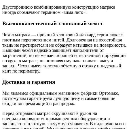
Двустороннюю комбинированную конструкцию матраса
иногда обозначают термином «зима-лето».
Высококачественный хлопковый чехол
Чехол матраса — прочный хлопковый жаккард серии люкс с
плотным переплетением нитей. Долговечная износостойкая
ткань не протирается и не образует катышков на поверхности.
Пышный чехол надежно защищает наполнители от
загрязнений, но не мешает хорошей естественной циркуляции
воздуха в матрасе, не позволяя ему накапливать влагу и
запахи. Чехол имеет толстую объемную стежку и надежный
кант по периметру.
Доставка и гарантия
Мы являемся официальным магазином фабрики Ортомакс,
поэтому мы гарантируем лучшую цену и самые большие
скидки во время акций и распродаж.
Перед отправкой матрас скручивают в рулон на
специализированном промышленном оборудовании и
запаивают в плотную вакуумную упаковку. В виде рулона его
доставят к вам домой. Мы скручиваем матрасы, чтобы сделать