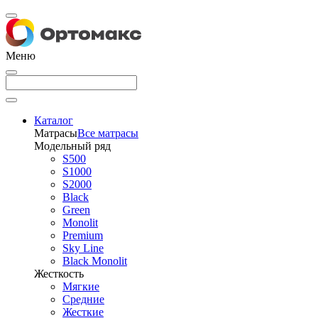
Меню
Каталог
Матрасы
Все матрасы
Модельный ряд
S500
S1000
S2000
Black
Green
Monolit
Premium
Sky Line
Black Monolit
Жесткость
Мягкие
Средние
Жесткие