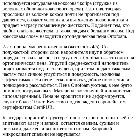
используется натуральная кокосовая койра (стружка из
волокна с оболочки кокосового ореха). Плотная, твердая
прослойка из волокон кокоса почти не прогибается под
давлением, создает условия для вытяжения позвоночника и
придает матрасу повышенную жесткость. Подойдет тем, кто
любит спать на жестком, а также людям с большим весом. Под
кокосовым слоем находится ортопедическая пена Ortofoam.
2-я сторона: умеренно-жесткая (жесткость 4/5). Со
полужесткой стороны слои наполнителя идут в обратном
порядке: сначала кокос, а сверху пена. Ortofoam — это плотная
ортопедическая пена. Упругий среднежесткий наполнитель
подстраивается под тело спящего, при этом не дает тяжелым
частям тела сильно углубиться в поверхность, исключая
эффект гамака. На пене легко принять удобное положение и
полноценно расслабиться. Пена Ortofoam уютная, в нее будто
немного погружаешься. Материал экологичный и полностью
гипоаллергенный. Пена не крошится и не деформируется,
служит более 10 лет. Качество подтверждено европейским
сертификатом CertiPUR.
Благодаря пористой структуре толстые слои наполнителей не
впитывают влагу и запахи, остаются свежим, сухими и
чистыми, даже если вы потеете по ночам. Здоровый
микроклимат спальни не нарушается.