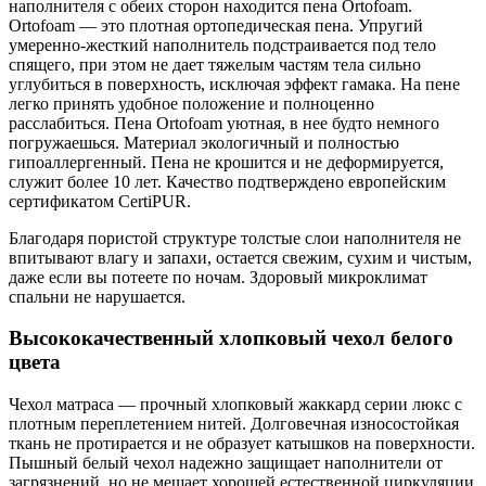
наполнителя с обеих сторон находится пена Ortofoam.
Ortofoam — это плотная ортопедическая пена. Упругий
умеренно-жесткий наполнитель подстраивается под тело
спящего, при этом не дает тяжелым частям тела сильно
углубиться в поверхность, исключая эффект гамака. На пене
легко принять удобное положение и полноценно
расслабиться. Пена Ortofoam уютная, в нее будто немного
погружаешься. Материал экологичный и полностью
гипоаллергенный. Пена не крошится и не деформируется,
служит более 10 лет. Качество подтверждено европейским
сертификатом CertiPUR.
Благодаря пористой структуре толстые слои наполнителя не
впитывают влагу и запахи, остается свежим, сухим и чистым,
даже если вы потеете по ночам. Здоровый микроклимат
спальни не нарушается.
Высококачественный хлопковый чехол белого
цвета
Чехол матраса — прочный хлопковый жаккард серии люкс с
плотным переплетением нитей. Долговечная износостойкая
ткань не протирается и не образует катышков на поверхности.
Пышный белый чехол надежно защищает наполнители от
загрязнений, но не мешает хорошей естественной циркуляции