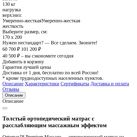
130 кг
нагрузка
верх:
низ:
Умеренно-жесткая
Умеренно-жесткая
жесткость
Выберите размер, см:
170 х 200
Нужен нестандарт? — Все сделаем. Звоните!
60 700 ₽
101 200 ₽
40 500 ₽ – вы сэкономите сегодня
Добавить в корзину
Гарантия лучшей цены
Доставка от 1 дня, бесплатно по всей России!
* кроме труднодоступных населенных пунктов.
Описание
Характеристики
Сертификаты
Доставка и оплата
Отзывы
Описание
Описание
Толстый ортопедический матрас с
расслабляющим массажным эффектом
Ortomax™ Premium Massage — ортопедический матрас из