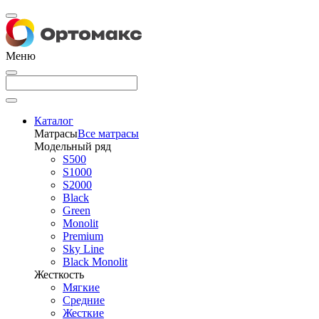
Меню
Каталог
Матрасы
Все матрасы
Модельный ряд
S500
S1000
S2000
Black
Green
Monolit
Premium
Sky Line
Black Monolit
Жесткость
Мягкие
Средние
Жесткие