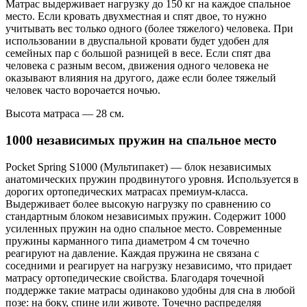
Матрас выдерживает нагрузку до 150 кг на каждое спальное
место. Если кровать двухместная и спят двое, то нужно
учитывать вес только одного (более тяжелого) человека. При
использовании в двуспальной кровати будет удобен для
семейных пар с большой разницей в весе. Если спят два
человека с разным весом, движения одного человека не
оказывают влияния на другого, даже если более тяжелый
человек часто ворочается ночью.
Высота матраса — 28 см.
1000 независимых пружин на спальное место
Pocket Spring S1000 (Мультипакет) — блок независимых
анатомических пружин продвинутого уровня. Используется в
дорогих ортопедических матрасах премиум-класса.
Выдерживает более высокую нагрузку по сравнению со
стандартным блоком независимых пружин. Содержит 1000
усиленных пружин на одно спальное место. Современные
пружины карманного типа диаметром 4 см точечно
реагируют на давление. Каждая пружина не связана с
соседними и реагирует на нагрузку независимо, что придает
матрасу ортопедические свойства. Благодаря точечной
поддержке такие матрасы одинаково удобны для сна в любой
позе: на боку, спине или животе. Точечно распределяя