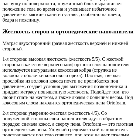
нагрузку по поверхности, пружинный блок выравнивает
положение тела во время сна и уменьшает избыточное
давление на мягкие ткани и суставы, особенно на плечи,
бедра и поясницу.
Жесткость сторон и ортопедические наполнители
Матрас двухсторонний (разная жесткость верхней и нижней
стороны).
1-я сторона: высокая жесткость (жесткость 5/5). С жесткой
стороны в качестве верхнего комфортного слоя наполнителя
используется натуральная кокосовая койра (стружка из
волокна с оболочки кокосового ореха). Плотная, твердая
прослойка из волокон кокоса почти не прогибается под
давлением, создает условия для вытяжения позвоночника и
придает матрасу повышенную жесткость. Подойдет тем, кто
любит спать на жестком, а также людям с большим весом. Под
кокосовым слоем находится ортопедическая пена Ortofoam.
2-я сторона: умеренно-жесткая (жесткость 4/5). Со
полужесткой стороны слои наполнителя идут в обратном
порядке: сначала кокос, а сверху пена. Ortofoam — это плотная
ортопедическая пена. Упругий среднежесткий наполнитель
подстраивается под тело спящего, при этом не дает тяжелым