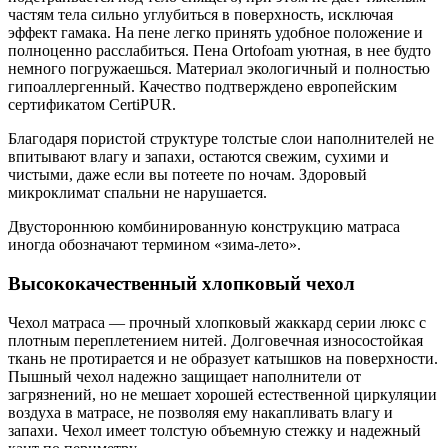
частям тела сильно углубиться в поверхность, исключая
эффект гамака. На пене легко принять удобное положение и
полноценно расслабиться. Пена Ortofoam уютная, в нее будто
немного погружаешься. Материал экологичный и полностью
гипоаллергенный. Качество подтверждено европейским
сертификатом CertiPUR.
Благодаря пористой структуре толстые слои наполнителей не
впитывают влагу и запахи, остаются свежим, сухими и
чистыми, даже если вы потеете по ночам. Здоровый
микроклимат спальни не нарушается.
Двустороннюю комбинированную конструкцию матраса
иногда обозначают термином «зима-лето».
Высококачественный хлопковый чехол
Чехол матраса — прочный хлопковый жаккард серии люкс с
плотным переплетением нитей. Долговечная износостойкая
ткань не протирается и не образует катышков на поверхности.
Пышный чехол надежно защищает наполнители от
загрязнений, но не мешает хорошей естественной циркуляции
воздуха в матрасе, не позволяя ему накапливать влагу и
запахи. Чехол имеет толстую объемную стежку и надежный