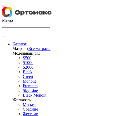
Меню
Каталог
Матрасы
Все матрасы
Модельный ряд
S500
S1000
S2000
Black
Green
Monolit
Premium
Sky Line
Black Monolit
Жесткость
Мягкие
Средние
Жесткие