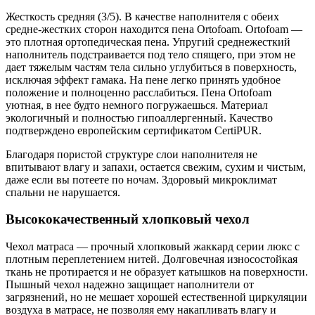
Жесткость средняя (3/5). В качестве наполнителя с обеих
средне-жестких сторон находится пена Ortofoam. Ortofoam —
это плотная ортопедическая пена. Упругий среднежесткий
наполнитель подстраивается под тело спящего, при этом не
дает тяжелым частям тела сильно углубиться в поверхность,
исключая эффект гамака. На пене легко принять удобное
положение и полноценно расслабиться. Пена Ortofoam
уютная, в нее будто немного погружаешься. Материал
экологичный и полностью гипоаллергенный. Качество
подтверждено европейским сертификатом CertiPUR.
Благодаря пористой структуре слои наполнителя не
впитывают влагу и запахи, остается свежим, сухим и чистым,
даже если вы потеете по ночам. Здоровый микроклимат
спальни не нарушается.
Высококачественный хлопковый чехол
Чехол матраса — прочный хлопковый жаккард серии люкс с
плотным переплетением нитей. Долговечная износостойкая
ткань не протирается и не образует катышков на поверхности.
Пышный чехол надежно защищает наполнители от
загрязнений, но не мешает хорошей естественной циркуляции
воздуха в матрасе, не позволяя ему накапливать влагу и