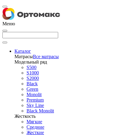
Меню
Каталог
Матрасы
Все матрасы
Модельный ряд
S500
S1000
S2000
Black
Green
Monolit
Premium
Sky Line
Black Monolit
Жесткость
Мягкие
Средние
Жесткие