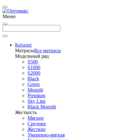
Меню
Каталог
Матрасы
Все матрасы
Модельный ряд
S500
S1000
S2000
Black
Green
Monolit
Premium
Sky Line
Black Monolit
Жесткость
Мягкие
Средние
Жесткие
Умеренно-мягкая