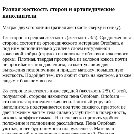
Разная жесткость сторон и ортопедические
наполнители
Матрас двухсторонний (разная жесткость сверху и снизу).
1-я сторона: средняя жесткость (жесткость 3/5). Среднежесткая
сторона состоит из ортопедического материала Ortofoam, а
под ним дополнительно усилена слоем натуральной
кокосовой койры (стружка из волокна с оболочки кокосового
ореха). Плотная, твердая прослойка из волокон кокоса почти
не прогибается под давлением, создает условия для
вытяжения позвоночника и придает матрасу повышенную
жесткость. Подойдет тем, кто любит спать на жестком, а также
людям с большим весом.
2-я сторона: жесткость ниже средней (жесткость 2/5). С этой,
полумягкой, стороны находится пена Ortofoam. Ortofoam —
это плотная ортопедическая пена. Плотный упругий
наполнитель подстраивается под тело спящего, при этом не
дает тяжелым частям тела сильно углубиться в поверхность,
исключая эффект гамака. На пене легко принять удобное
положение и полноценно расслабиться. Пена Ortofoam
уютная, в нее будто немного погружаешься. Материал
экологичный и полностью гипоаллергенный. Пена не