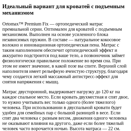
Идеальный вариант для кроватей с подъемным
механизмом
Ortomax™ Premium Fix — ортопедический матрас
премиальной серии. Оптимален для кроватей с подъемным
механизмом. Выполнен на основе усиленного блока
независимых пружин. В составе — натуральное кокосовое
волокно и инновационная ортопедическая пена. Матрас с
таким наполнением обеспечит ортопедический эффект и
аккуратно подстроится под ваше тело, а позвоночник займет
физиологически правильное положение во время сна. При
этом не имеет значение, в какой позе вы спите. Верхний слой
наполнителя имеет рельефную ячеистую структуру, благодаря
чему создается легкий массажный антистресс-эффект для
снятия напряжения с мышц.
Матрас двусторонний, выдерживает нагрузку до 120 кг на
каждое спальное место. Если кровать двухместная и спят двое,
то нужно учитывать вес только одного (более тяжелого)
человека. При использовании в двуспальной кровати будет
удобен для семейных пар с большой разницей в весе. Если
спят два человека с разным весом, движения одного человека
не оказывают влияния на другого, даже если более тяжелый
человек часто ворочается ночью. Высота матраса — 22 см.