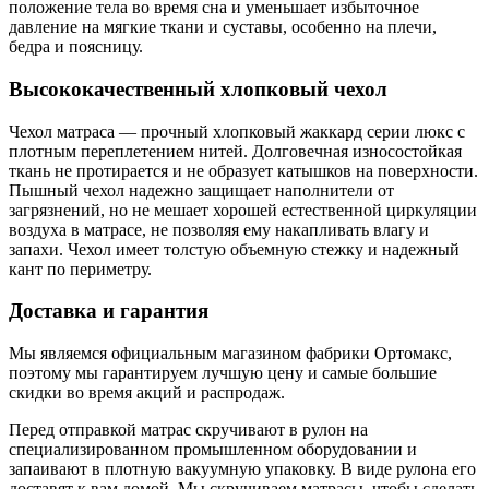
положение тела во время сна и уменьшает избыточное
давление на мягкие ткани и суставы, особенно на плечи,
бедра и поясницу.
Высококачественный хлопковый чехол
Чехол матраса — прочный хлопковый жаккард серии люкс с
плотным переплетением нитей. Долговечная износостойкая
ткань не протирается и не образует катышков на поверхности.
Пышный чехол надежно защищает наполнители от
загрязнений, но не мешает хорошей естественной циркуляции
воздуха в матрасе, не позволяя ему накапливать влагу и
запахи. Чехол имеет толстую объемную стежку и надежный
кант по периметру.
Доставка и гарантия
Мы являемся официальным магазином фабрики Ортомакс,
поэтому мы гарантируем лучшую цену и самые большие
скидки во время акций и распродаж.
Перед отправкой матрас скручивают в рулон на
специализированном промышленном оборудовании и
запаивают в плотную вакуумную упаковку. В виде рулона его
доставят к вам домой. Мы скручиваем матрасы, чтобы сделать