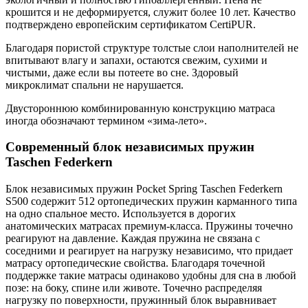
крошится и не деформируется, служит более 10 лет. Качество
подтверждено европейским сертификатом CertiPUR.
Благодаря пористой структуре толстые слои наполнителей не
впитывают влагу и запахи, остаются свежим, сухими и
чистыми, даже если вы потеете во сне. Здоровый
микроклимат спальни не нарушается.
Двустороннюю комбинированную конструкцию матраса
иногда обозначают термином «зима-лето».
Современный блок независимых пружин
Taschen Federkern
Блок независимых пружин Pocket Spring Taschen Federkern
S500 содержит 512 ортопедических пружин карманного типа
на одно спальное место. Используется в дорогих
анатомических матрасах премиум-класса. Пружины точечно
реагируют на давление. Каждая пружина не связана с
соседними и реагирует на нагрузку независимо, что придает
матрасу ортопедические свойства. Благодаря точечной
поддержке такие матрасы одинаково удобны для сна в любой
позе: на боку, спине или животе. Точечно распределяя
нагрузку по поверхности, пружинный блок выравнивает