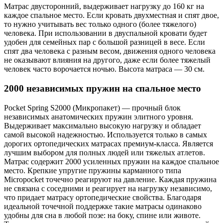
Матрас двусторонний, выдерживает нагрузку до 160 кг на
каждое спальное место. Если кровать двухместная и спят двое,
то нужно учитывать вес только одного (более тяжелого)
человека. При использовании в двуспальной кровати будет
удобен для семейных пар с большой разницей в весе. Если
спят два человека с разным весом, движения одного человека
не оказывают влияния на другого, даже если более тяжелый
человек часто ворочается ночью. Высота матраса — 30 см.
2000 независимых пружин на спальное место
Pocket Spring S2000 (Микропакет) — прочный блок
независимых анатомических пружин элитного уровня.
Выдерживает максимально высокую нагрузку и обладает
самой высокой надежностью. Используется только в самых
дорогих ортопедических матрасах премиум-класса. Является
лучшим выбором для полных людей или тяжелых атлетов.
Матрас содержит 2000 усиленных пружин на каждое спальное
место. Крепкие упругие пружины карманного типа
Micropocket точечно реагируют на давление. Каждая пружина
не связана с соседними и реагирует на нагрузку независимо,
что придает матрасу ортопедические свойства. Благодаря
идеальной точечной поддержке такие матрасы одинаково
удобны для сна в любой позе: на боку, спине или животе.