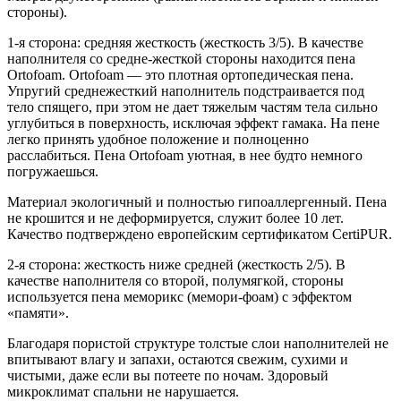
стороны).
1-я сторона: средняя жесткость (жесткость 3/5). В качестве
наполнителя со средне-жесткой стороны находится пена
Ortofoam. Ortofoam — это плотная ортопедическая пена.
Упругий среднежесткий наполнитель подстраивается под
тело спящего, при этом не дает тяжелым частям тела сильно
углубиться в поверхность, исключая эффект гамака. На пене
легко принять удобное положение и полноценно
расслабиться. Пена Ortofoam уютная, в нее будто немного
погружаешься.
Материал экологичный и полностью гипоаллергенный. Пена
не крошится и не деформируется, служит более 10 лет.
Качество подтверждено европейским сертификатом CertiPUR.
2-я сторона: жесткость ниже средней (жесткость 2/5). В
качестве наполнителя со второй, полумягкой, стороны
используется пена меморикс (мемори-фоам) с эффектом
«памяти».
Благодаря пористой структуре толстые слои наполнителей не
впитывают влагу и запахи, остаются свежим, сухими и
чистыми, даже если вы потеете по ночам. Здоровый
микроклимат спальни не нарушается.