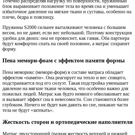
Точечно распределяя нагрузку по поверхности, пружинный
блок выравнивает положение тела во время сна и уменьшает
избыточное давление на мягкие ткани и суставы, особенно на
плечи, бедра и поясницу.
Пружины S2000 сильнее выталкивают человека с большим
весом, но не давят, если вес небольшой. Поэтому конструкция
удобна для двоих: она не провиснет, как гамак. Оба партнера
будут комфортно спать на своей половине, а матрас сохранит
форму.
Пена мемори-фоам с эффектом памяти формы
Пена меморикс (мемори-форм) в составе матраса обладает
эффектом «памяти». Она реагирует на тепло и вес спящего,
подстраивается под его силуэт. Такая подстройка уменьшает
давление на мягкие ткани человека, что особенно важно для
пожилых людей. Матрас как будто немного обволакивает вас
и вызывает эффект сна в невесомости. Сон становится более
глубоким. Ничего не будет вам давить во сне, никакие части
тела не будут «затекать».
Жесткость сторон и ортопедические наполнители
Матрас двухсторонний (разная жесткость верхней и нижней