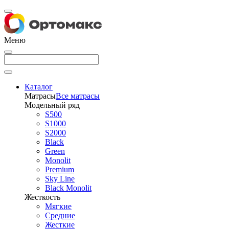
Меню
Каталог
Матрасы
Все матрасы
Модельный ряд
S500
S1000
S2000
Black
Green
Monolit
Premium
Sky Line
Black Monolit
Жесткость
Мягкие
Средние
Жесткие