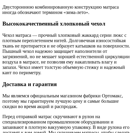
Двустороннюю комбинированную конструкцию матраса
иногда обозначают термином «зима-лето».
Высококачественный хлопковый чехол
Чехол матраса — прочный хлопковый жаккард серии люкс с
плотным переплетением нитей. Долговечная износостойкая
ткань не протирается и не образует катышков на поверхности.
Пышный чехол надежно защищает наполнители от
загрязнений, но не мешает хорошей естественной циркуляции
воздуха в матрасе, не позволяя ему накапливать влагу и
запахи. Чехол имеет толстую объемную стежку и надежный
кант по периметру.
Доставка и гарантия
Мы являемся официальным магазином фабрики Ортомакс,
поэтому мы гарантируем лучшую цену и самые большие
скидки во время акций и распродаж.
Перед отправкой матрас скручивают в рулон на
специализированном промышленном оборудовании и
запаивают в плотную вакуумную упаковку. В виде рулона его
доставят к вам домой. Мы скручиваем матрасы, чтобы сделать