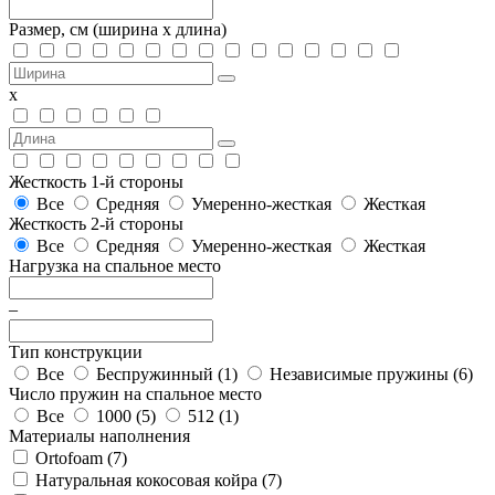
Размер, см
(ширина х длина)
х
Жесткость 1-й стороны
Все
Средняя
Умеренно-жесткая
Жесткая
Жесткость 2-й стороны
Все
Средняя
Умеренно-жесткая
Жесткая
Нагрузка на спальное место
–
Тип конструкции
Все
Беспружинный (
1
)
Независимые пружины (
6
)
Число пружин на спальное место
Все
1000 (
5
)
512 (
1
)
Материалы наполнения
Ortofoam (
7
)
Натуральная кокосовая койра (
7
)