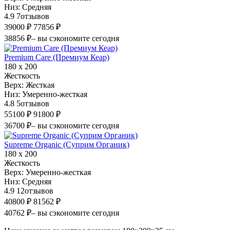
Низ:
Средняя
4.9
7
отзывов
39000 ₽
77856 ₽
38856 ₽
– вы сэкономите сегодня
Premium Care (Премиум Кеар)
180 х 200
Жесткость
Верх:
Жесткая
Низ:
Умеренно-жесткая
4.8
5
отзывов
55100 ₽
91800 ₽
36700 ₽
– вы сэкономите сегодня
Supreme Organic (Суприм Органик)
180 х 200
Жесткость
Верх:
Умеренно-жесткая
Низ:
Средняя
4.9
12
отзывов
40800 ₽
81562 ₽
40762 ₽
– вы сэкономите сегодня