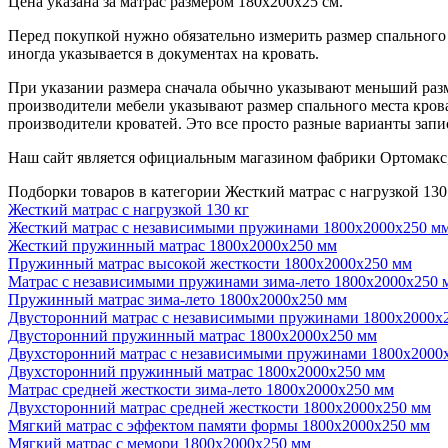
Цена указана за матрас размером 180х200х25 см.
Перед покупкой нужно обязательно измерить размер спального м
иногда указывается в документах на кровать.
При указании размера сначала обычно указывают меньший разме
производители мебели указывают размер спального места крова
производители кроватей. Это все просто разные варианты запис
Наш сайт является официальным магазином фабрики Ортомакс,
Подборки товаров в категории Жесткий матрас с нагрузкой 13
Жесткий матрас с нагрузкой 130 кг
Жесткий матрас с независимыми пружинами 1800х2000х250 м
Жесткий пружинный матрас 1800х2000х250 мм
Пружинный матрас высокой жесткости 1800х2000х250 мм
Матрас с независимыми пружинами зима-лето 1800х2000х250 
Пружинный матрас зима-лето 1800х2000х250 мм
Двусторонний матрас с независимыми пружинами 1800х2000х
Двусторонний пружинный матрас 1800х2000х250 мм
Двухсторонний матрас с независимыми пружинами 1800х2000
Двухсторонний пружинный матрас 1800х2000х250 мм
Матрас средней жесткости зима-лето 1800х2000х250 мм
Двухсторонний матрас средней жесткости 1800х2000х250 мм
Мягкий матрас с эффектом памяти формы 1800х2000х250 мм
Мягкий матрас с мемори 1800х2000х250 мм