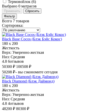
Термовойлок (
6
)
Выбрано
0
матрасов
Применить
Сбросить
Фильтр
Всего 7 товаров
Сортировка
:
Black Base Cocos (Блэк Бэйс Кокос)
180 х 200
Жесткость
Верх:
Умеренно-жесткая
Низ:
Средняя
4.8
6
отзывов
50300 ₽
100508 ₽
50208 ₽
– вы сэкономите сегодня
Black Diamond (Блэк Даймонд)
180 х 200
Жесткость
Верх:
Умеренно-жесткая
Низ:
Средняя
4.8
4
отзывов
48200 ₽
80300 ₽