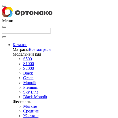
Меню
Каталог
Матрасы
Все матрасы
Модельный ряд
S500
S1000
S2000
Black
Green
Monolit
Premium
Sky Line
Black Monolit
Жесткость
Мягкие
Средние
Жесткие