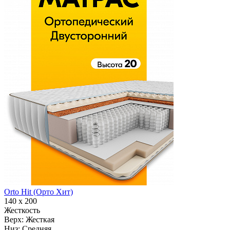
Orto Hit (Орто Хит)
140 х 200
Жесткость
Верх:
Жесткая
Низ:
Средняя