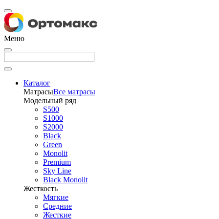
Меню
Каталог
Матрасы
Все матрасы
Модельный ряд
S500
S1000
S2000
Black
Green
Monolit
Premium
Sky Line
Black Monolit
Жесткость
Мягкие
Средние
Жесткие