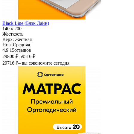
Black Line (Блэк Лайн)
140 х 200
Жесткость
Верх:
Жесткая
Низ:
Средняя
4.9
15
отзывов
29800 ₽
59516 ₽
29716 ₽
– вы сэкономите сегодня