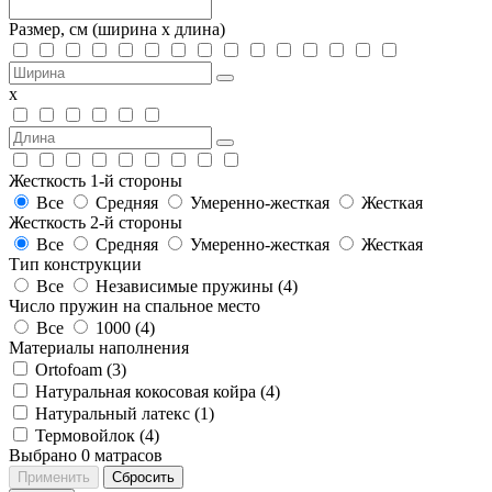
Размер, см
(ширина х длина)
х
Жесткость 1-й стороны
Все
Средняя
Умеренно-жесткая
Жесткая
Жесткость 2-й стороны
Все
Средняя
Умеренно-жесткая
Жесткая
Тип конструкции
Все
Независимые пружины (
4
)
Число пружин на спальное место
Все
1000 (
4
)
Материалы наполнения
Ortofoam (
3
)
Натуральная кокосовая койра (
4
)
Натуральный латекс (
1
)
Термовойлок (
4
)
Выбрано
0
матрасов
Применить
Сбросить