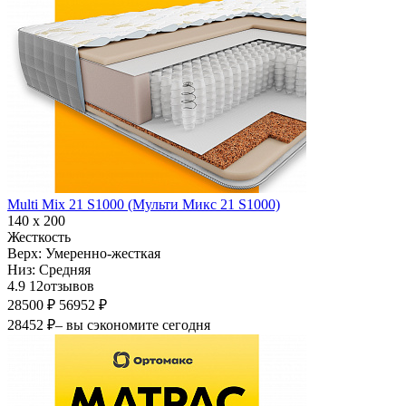
Multi Mix 21 S1000 (Мульти Микс 21 S1000)
140 х 200
Жесткость
Верх:
Умеренно-жесткая
Низ:
Средняя
4.9
12
отзывов
28500 ₽
56952 ₽
28452 ₽
– вы сэкономите сегодня