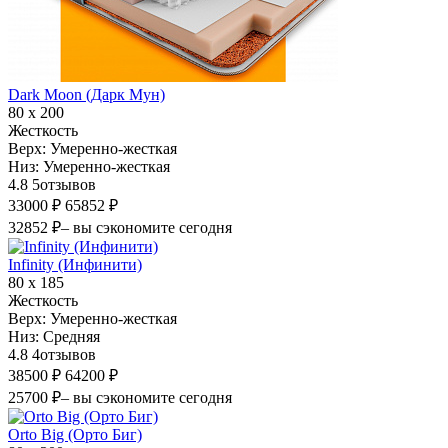
Dark Moon (Дарк Мун)
80 х 200
Жесткость
Верх:
Умеренно-жесткая
Низ:
Умеренно-жесткая
4.8
5
отзывов
33000 ₽
65852 ₽
32852 ₽
– вы сэкономите сегодня
Infinity (Инфинити)
80 х 185
Жесткость
Верх:
Умеренно-жесткая
Низ:
Средняя
4.8
4
отзывов
38500 ₽
64200 ₽
25700 ₽
– вы сэкономите сегодня
Orto Big (Орто Биг)