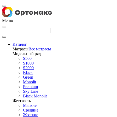
Меню
Каталог
Матрасы
Все матрасы
Модельный ряд
S500
S1000
S2000
Black
Green
Monolit
Premium
Sky Line
Black Monolit
Жесткость
Мягкие
Средние
Жесткие