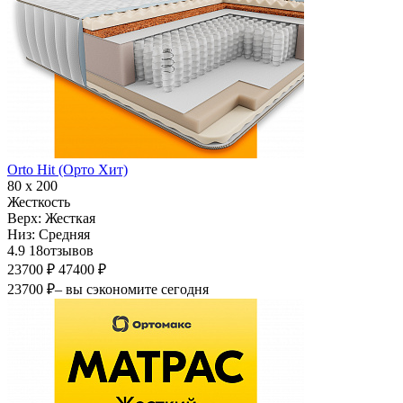
Orto Hit (Орто Хит)
80 х 200
Жесткость
Верх:
Жесткая
Низ:
Средняя
4.9
18
отзывов
23700 ₽
47400 ₽
23700 ₽
– вы сэкономите сегодня