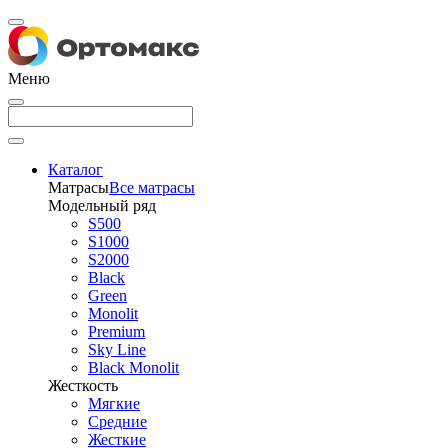
Меню
Каталог
Матрасы
Все матрасы
Модельный ряд
S500
S1000
S2000
Black
Green
Monolit
Premium
Sky Line
Black Monolit
Жесткость
Мягкие
Средние
Жесткие