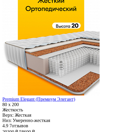
Premium Elegant (Премиум Элегант)
80 х 200
Жесткость
Верх:
Жесткая
Низ:
Умеренно-жесткая
4.9
7
отзывов
29300 ₽
58600 ₽