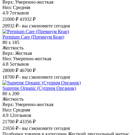
Верх:
Умеренно-жесткая
Низ:
Средняя
4.9
7
отзывов
21000 ₽
41932 ₽
20932 ₽
– вы сэкономите сегодня
Premium Care (Премиум Кеар)
80 х 185
Жесткость
Верх:
Жесткая
Низ:
Умеренно-жесткая
4.8
5
отзывов
28000 ₽
46700 ₽
18700 ₽
– вы сэкономите сегодня
Supreme Organic (Суприм Органик)
80 х 200
Жесткость
Верх:
Умеренно-жесткая
Низ:
Средняя
4.9
12
отзывов
21700 ₽
43356 ₽
21656 ₽
– вы сэкономите сегодня
Подборки товаров в категории Жесткий двуспальный матрас