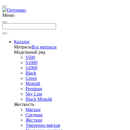
Меню
Каталог
Матрасы
Все матрасы
Модельный ряд
S500
S1000
S2000
Black
Green
Monolit
Premium
Sky Line
Black Monolit
Жесткость
Мягкие
Средние
Жесткие
Умеренно-мягкая