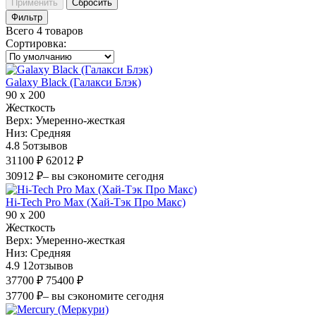
Применить
Сбросить
Фильтр
Всего 4 товаров
Сортировка
:
Galaxy Black (Галакси Блэк)
90 х 200
Жесткость
Верх:
Умеренно-жесткая
Низ:
Средняя
4.8
5
отзывов
31100 ₽
62012 ₽
30912 ₽
– вы сэкономите сегодня
Hi-Tech Pro Max (Хай-Тэк Про Макс)
90 х 200
Жесткость
Верх:
Умеренно-жесткая
Низ:
Средняя
4.9
12
отзывов
37700 ₽
75400 ₽
37700 ₽
– вы сэкономите сегодня