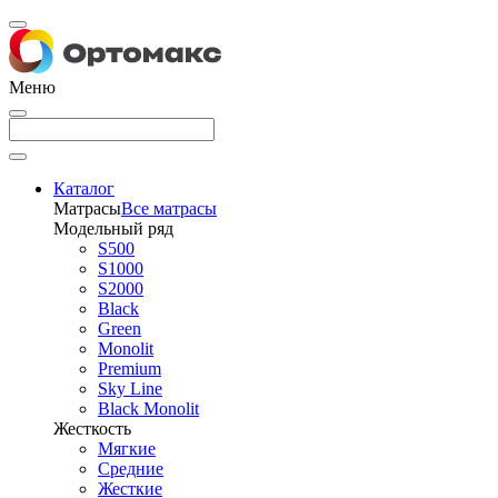
Меню
Каталог
Матрасы
Все матрасы
Модельный ряд
S500
S1000
S2000
Black
Green
Monolit
Premium
Sky Line
Black Monolit
Жесткость
Мягкие
Средние
Жесткие