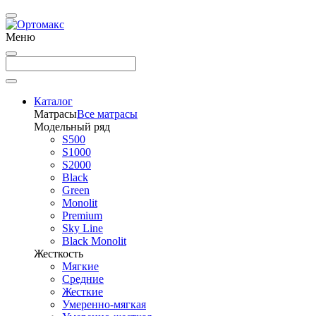
Меню
Каталог
Матрасы
Все матрасы
Модельный ряд
S500
S1000
S2000
Black
Green
Monolit
Premium
Sky Line
Black Monolit
Жесткость
Мягкие
Средние
Жесткие
Умеренно-мягкая