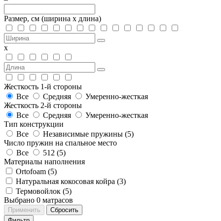
Размер, см
(ширина х длина)
х
Жесткость 1-й стороны
Все
Средняя
Умеренно-жесткая
Жесткость 2-й стороны
Все
Средняя
Умеренно-жесткая
Тип конструкции
Все
Независимые пружины (
5
)
Число пружин на спальное место
Все
512 (
5
)
Материалы наполнения
Ortofoam (
5
)
Натуральная кокосовая койра (
3
)
Термовойлок (
5
)
Выбрано
0
матрасов
Применить
Сбросить
Фильтр