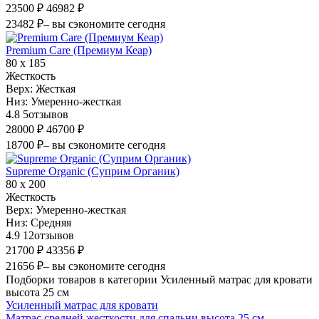
23500 ₽
46982 ₽
23482 ₽
– вы сэкономите сегодня
Premium Care (Премиум Кеар)
80 х 185
Жесткость
Верх:
Жесткая
Низ:
Умеренно-жесткая
4.8
5
отзывов
28000 ₽
46700 ₽
18700 ₽
– вы сэкономите сегодня
Supreme Organic (Суприм Органик)
80 х 200
Жесткость
Верх:
Умеренно-жесткая
Низ:
Средняя
4.9
12
отзывов
21700 ₽
43356 ₽
21656 ₽
– вы сэкономите сегодня
Подборки товаров в категории Усиленный матрас для кровати
высота 25 см
Усиленный матрас для кровати
Матрас средней жесткости для спальни высота 25 см