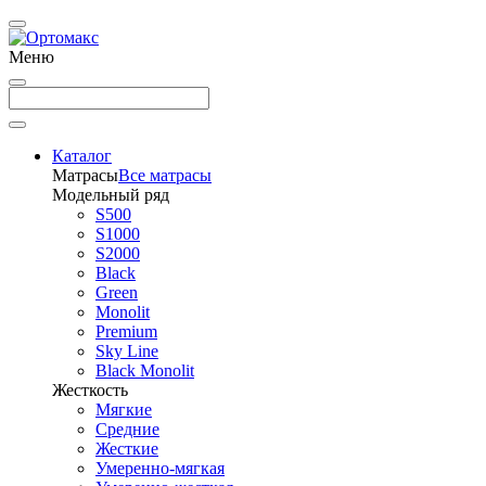
Меню
Каталог
Матрасы
Все матрасы
Модельный ряд
S500
S1000
S2000
Black
Green
Monolit
Premium
Sky Line
Black Monolit
Жесткость
Мягкие
Средние
Жесткие
Умеренно-мягкая