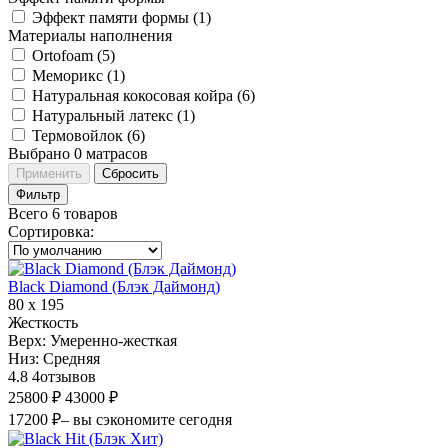
Эффект памяти формы (
1
)
Материалы наполнения
Ortofoam (
5
)
Меморикс (
1
)
Натуральная кокосовая койра (
6
)
Натуральный латекс (
1
)
Термовойлок (
6
)
Выбрано
0
матрасов
Применить
Сбросить
Фильтр
Всего 6 товаров
Сортировка
:
Black Diamond (Блэк Даймонд)
80 х 195
Жесткость
Верх:
Умеренно-жесткая
Низ:
Средняя
4.8
4
отзывов
25800 ₽
43000 ₽
17200 ₽
– вы сэкономите сегодня