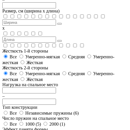
Размер, см
(ширина х длина)
х
Жесткость 1-й стороны
Все
Умеренно-мягкая
Средняя
Умеренно-
жесткая
Жесткая
Жесткость 2-й стороны
Все
Умеренно-мягкая
Средняя
Умеренно-
жесткая
Жесткая
Нагрузка на спальное место
–
Тип конструкции
Все
Независимые пружины (
6
)
Число пружин на спальное место
Все
1000 (
5
)
2000 (
1
)
Эффект памяти формы