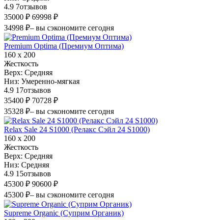
4.9
7
отзывов
35000 ₽
69998 ₽
34998 ₽
– вы сэкономите сегодня
Premium Optima (Премиум Оптима)
160 х 200
Жесткость
Верх:
Средняя
Низ:
Умеренно-мягкая
4.9
17
отзывов
35400 ₽
70728 ₽
35328 ₽
– вы сэкономите сегодня
Relax Sale 24 S1000 (Релакс Сэйл 24 S1000)
160 х 200
Жесткость
Верх:
Средняя
Низ:
Средняя
4.9
15
отзывов
45300 ₽
90600 ₽
45300 ₽
– вы сэкономите сегодня
Supreme Organic (Суприм Органик)