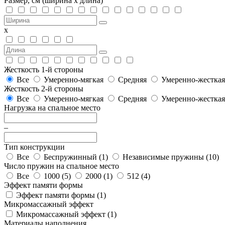
Размер, см
(ширина х длина)
х
Жесткость 1-й стороны
Все
Умеренно-мягкая
Средняя
Умеренно-жесткая
Жесткость 2-й стороны
Все
Умеренно-мягкая
Средняя
Умеренно-жесткая
Нагрузка на спальное место
–
Тип конструкции
Все
Беспружинный (
1
)
Независимые пружины (
10
)
Число пружин на спальное место
Все
1000 (
5
)
2000 (
1
)
512 (
4
)
Эффект памяти формы
Эффект памяти формы (
1
)
Микромассажный эффект
Микромассажный эффект (
1
)
Материалы наполнения