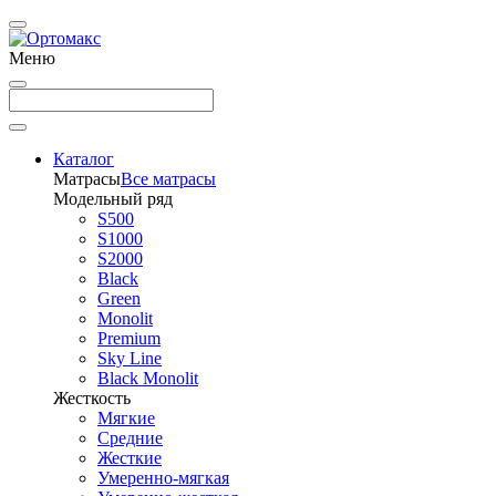
Меню
Каталог
Матрасы
Все матрасы
Модельный ряд
S500
S1000
S2000
Black
Green
Monolit
Premium
Sky Line
Black Monolit
Жесткость
Мягкие
Средние
Жесткие
Умеренно-мягкая