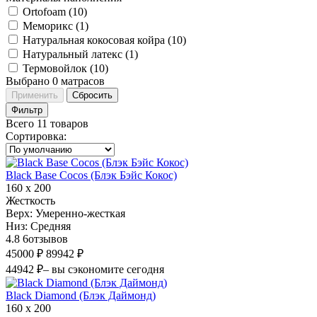
Ortofoam (
10
)
Меморикс (
1
)
Натуральная кокосовая койра (
10
)
Натуральный латекс (
1
)
Термовойлок (
10
)
Выбрано
0
матрасов
Применить
Сбросить
Фильтр
Всего 11 товаров
Сортировка
:
Black Base Cocos (Блэк Бэйс Кокос)
160 х 200
Жесткость
Верх:
Умеренно-жесткая
Низ:
Средняя
4.8
6
отзывов
45000 ₽
89942 ₽
44942 ₽
– вы сэкономите сегодня
Black Diamond (Блэк Даймонд)
160 х 200