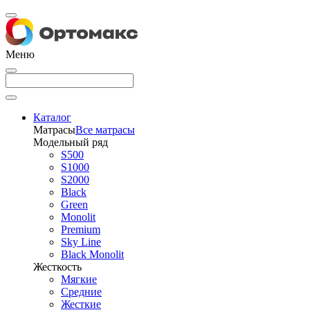
Меню
Каталог
Матрасы
Все матрасы
Модельный ряд
S500
S1000
S2000
Black
Green
Monolit
Premium
Sky Line
Black Monolit
Жесткость
Мягкие
Средние
Жесткие