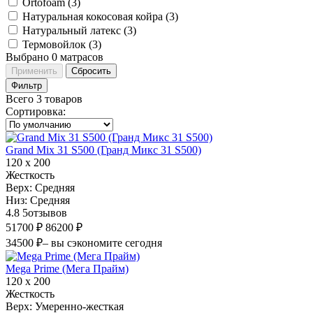
Ortofoam (
3
)
Натуральная кокосовая койра (
3
)
Натуральный латекс (
3
)
Термовойлок (
3
)
Выбрано
0
матрасов
Применить
Сбросить
Фильтр
Всего 3 товаров
Сортировка
:
Grand Mix 31 S500 (Гранд Микс 31 S500)
120 х 200
Жесткость
Верх:
Средняя
Низ:
Средняя
4.8
5
отзывов
51700 ₽
86200 ₽
34500 ₽
– вы сэкономите сегодня
Mega Prime (Мега Прайм)
120 х 200
Жесткость
Верх:
Умеренно-жесткая