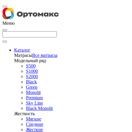
Меню
Каталог
Матрасы
Все матрасы
Модельный ряд
S500
S1000
S2000
Black
Green
Monolit
Premium
Sky Line
Black Monolit
Жесткость
Мягкие
Средние
Жесткие