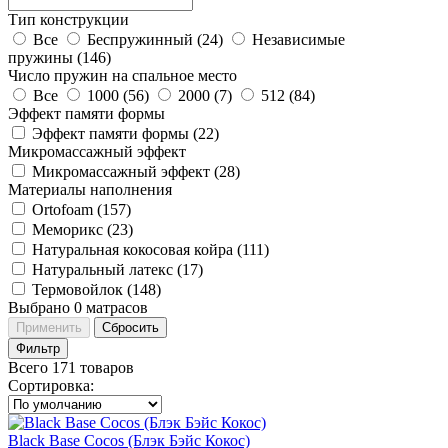
Тип конструкции
Все
Беспружинный (
24
)
Независимые
пружины (
146
)
Число пружин на спальное место
Все
1000 (
56
)
2000 (
7
)
512 (
84
)
Эффект памяти формы
Эффект памяти формы (
22
)
Микромассажный эффект
Микромассажный эффект (
28
)
Материалы наполнения
Ortofoam (
157
)
Меморикс (
23
)
Натуральная кокосовая койра (
111
)
Натуральный латекс (
17
)
Термовойлок (
148
)
Выбрано
0
матрасов
Применить
Сбросить
Фильтр
Всего 171 товаров
Сортировка
:
Black Base Cocos (Блэк Бэйс Кокос)