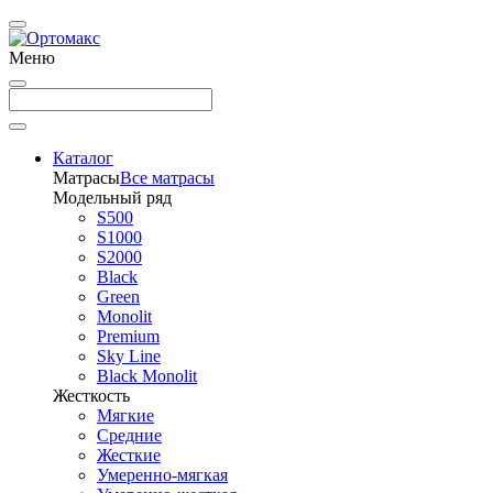
Меню
Каталог
Матрасы
Все матрасы
Модельный ряд
S500
S1000
S2000
Black
Green
Monolit
Premium
Sky Line
Black Monolit
Жесткость
Мягкие
Средние
Жесткие
Умеренно-мягкая