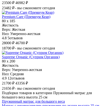
23500 ₽
46982 ₽
23482 ₽
– вы сэкономите сегодня
Premium Care (Премиум Кеар)
80 х 185
Жесткость
Верх:
Жесткая
Низ:
Умеренно-жесткая
4.8
5
отзывов
28000 ₽
46700 ₽
18700 ₽
– вы сэкономите сегодня
Supreme Organic (Суприм Органик)
80 х 200
Жесткость
Верх:
Умеренно-жесткая
Низ:
Средняя
4.9
12
отзывов
21700 ₽
43356 ₽
21656 ₽
– вы сэкономите сегодня
Подборки товаров в категории Пружинный матрас для
большого веса высота 25 см
Пружинный матрас для большого веса
Матрас с независимыми пружинами по акции высота 25 см