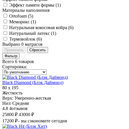
Эффект памяти формы (
1
)
Материалы наполнения
Ortofoam (
5
)
Меморикс (
1
)
Натуральная кокосовая койра (
6
)
Натуральный латекс (
1
)
Термовойлок (
6
)
Выбрано
0
матрасов
Применить
Сбросить
Фильтр
Всего 6 товаров
Сортировка
:
Black Diamond (Блэк Даймонд)
80 х 195
Жесткость
Верх:
Умеренно-жесткая
Низ:
Средняя
4.8
4
отзывов
25800 ₽
43000 ₽
17200 ₽
– вы сэкономите сегодня