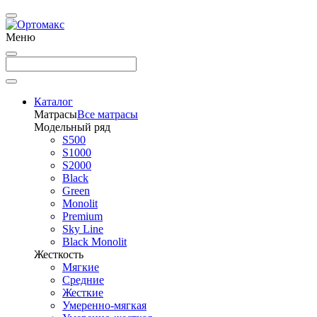
Меню
Каталог
Матрасы
Все матрасы
Модельный ряд
S500
S1000
S2000
Black
Green
Monolit
Premium
Sky Line
Black Monolit
Жесткость
Мягкие
Средние
Жесткие
Умеренно-мягкая