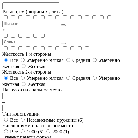
Размер, см
(ширина х длина)
х
Жесткость 1-й стороны
Все
Умеренно-мягкая
Средняя
Умеренно-
жесткая
Жесткая
Жесткость 2-й стороны
Все
Умеренно-мягкая
Средняя
Умеренно-
жесткая
Жесткая
Нагрузка на спальное место
–
Тип конструкции
Все
Независимые пружины (
6
)
Число пружин на спальное место
Все
1000 (
5
)
2000 (
1
)
Эффект памяти формы