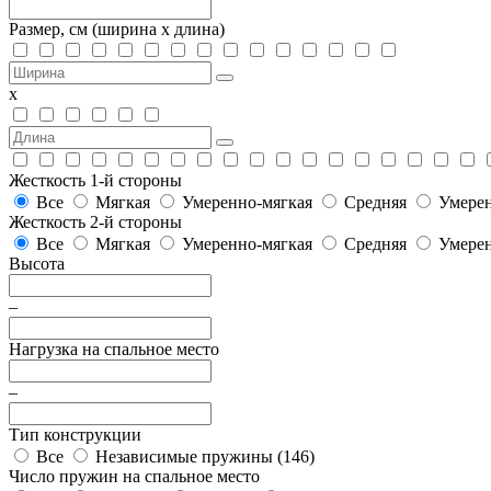
Размер, см
(ширина х длина)
х
Жесткость 1-й стороны
Все
Мягкая
Умеренно-мягкая
Средняя
Умерен
Жесткость 2-й стороны
Все
Мягкая
Умеренно-мягкая
Средняя
Умерен
Высота
–
Нагрузка на спальное место
–
Тип конструкции
Все
Независимые пружины (
146
)
Число пружин на спальное место