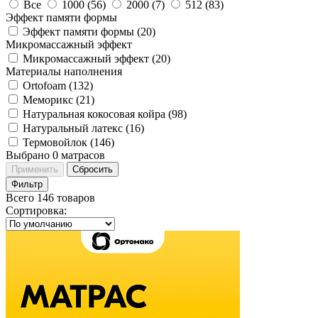
Все
1000 (
56
)
2000 (
7
)
512 (
83
)
Эффект памяти формы
Эффект памяти формы (
20
)
Микромассажный эффект
Микромассажный эффект (
20
)
Материалы наполнения
Ortofoam (
132
)
Меморикс (
21
)
Натуральная кокосовая койра (
98
)
Натуральный латекс (
16
)
Термовойлок (
146
)
Выбрано
0
матрасов
Применить
Сбросить
Фильтр
Всего 146 товаров
Сортировка
: