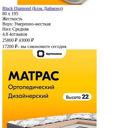
Black Diamond (Блэк Даймонд)
80 х 195
Жесткость
Верх:
Умеренно-жесткая
Низ:
Средняя
4.8
4
отзывов
25800 ₽
43000 ₽
17200 ₽
– вы сэкономите сегодня