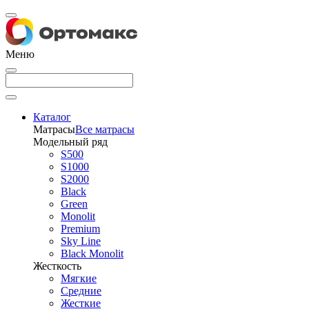
Меню
Каталог
Матрасы
Все матрасы
Модельный ряд
S500
S1000
S2000
Black
Green
Monolit
Premium
Sky Line
Black Monolit
Жесткость
Мягкие
Средние
Жесткие