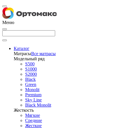
Меню
Каталог
Матрасы
Все матрасы
Модельный ряд
S500
S1000
S2000
Black
Green
Monolit
Premium
Sky Line
Black Monolit
Жесткость
Мягкие
Средние
Жесткие