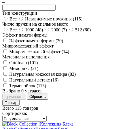
–
Тип конструкции
Все
Независимые пружины (
115
)
Число пружин на спальное место
Все
1000 (
48
)
2000 (
7
)
512 (
60
)
Эффект памяти формы
Эффект памяти формы (
20
)
Микромассажный эффект
Микромассажный эффект (
14
)
Материалы наполнения
Ortofoam (
101
)
Меморикс (
21
)
Натуральная кокосовая койра (
83
)
Натуральный латекс (
16
)
Термовойлок (
115
)
Выбрано
0
матрасов
Применить
Сбросить
Фильтр
Всего 115 товаров
Сортировка
: